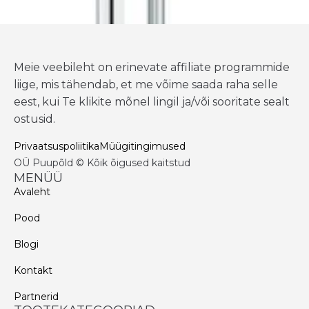
Meie veebileht on erinevate affiliate programmide
liige, mis tähendab, et me võime saada raha selle
eest, kui Te klikite mõnel lingil ja/või sooritate sealt
ostusid.
Privaatsuspoliitika
Müügitingimused
OÜ Puupõld © Kõik õigused kaitstud
MENÜÜ
Avaleht
Pood
Blogi
Kontakt
Partnerid