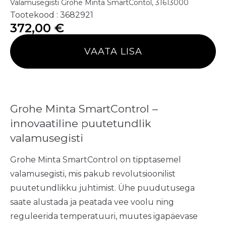
Valamusegisti Grohe Minta SmartContol, 31613000
Tootekood : 3682921
372,00
€
VAATA LISA
Grohe Minta SmartControl –
innovaatiline puutetundlik
valamusegisti
Grohe Minta SmartControl on tipptasemel
valamusegisti, mis pakub revolutsioonilist
puutetundlikku juhtimist. Ühe puudutusega
saate alustada ja peatada vee voolu ning
reguleerida temperatuuri, muutes igapäevase