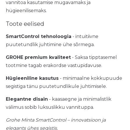
vannitoa kasutamise mugavamaks ja
hügieenilisemaks.
Toote eelised
SmartControl tehnoloogia
- intuitiivne
puutetundlik juhtimine ühe sõrmega.
GROHE premium kvaliteet
- Saksa tipptasemel
tootmine tagab erakordse vastupidavuse.
Hügieeniline kasutus
- minimaalne kokkupuude
segistiga tänu puutetundlikule juhtimisele.
Elegantne disain
- kaasaegne ja minimalistlik
välimus sobib luksuslikku vannituppa.
Grohe Minta SmartControl – innovatsioon ja
elegants ühes segistis.