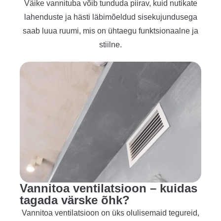
Väike vannituba võib tunduda piirav, kuid nutikate
lahenduste ja hästi läbimõeldud sisekujundusega
saab luua ruumi, mis on ühtaegu funktsionaalne ja
stiilne.
Vannitoa ventilatsioon – kuidas
tagada värske õhk?
Vannitoa ventilatsioon on üks olulisemaid tegureid,