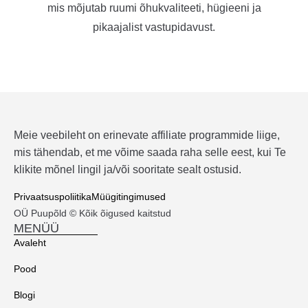
mis mõjutab ruumi õhukvaliteeti, hügieeni ja
pikaajalist vastupidavust.
Meie veebileht on erinevate affiliate programmide liige,
mis tähendab, et me võime saada raha selle eest, kui Te
klikite mõnel lingil ja/või sooritate sealt ostusid.
Privaatsuspoliitika
Müügitingimused
OÜ Puupõld © Kõik õigused kaitstud
MENÜÜ
Avaleht
Pood
Blogi