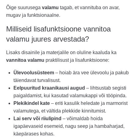
Õige suurusega
valamu
tagab, et vannituba on avar,
mugav ja funktsionaalne.
Milliseid lisafunktsioone vannitoa
valamu juures arvestada?
Lisaks disainile ja materjalile on oluline kaaluda ka
vannitoa valamu
praktilisust ja lisafunktsioone:
Ülevoolusüsteem
– hoiab ära vee ülevoolu ja pakub
täiendavat turvalisust.
Eelpuuritud kraanikausi augud
– lihtsustab segisti
paigaldamist, kui kasutad valamukappi või tööpinda.
Plekikindel kate
– eriti kasulik heledate ja marmorist
valamutega, et vältida plekkide kinnitumist.
Lai serv või riiulipind
– võimaldab hoida
igapäevaseid esemeid, nagu seep ja hambaharjad,
käepärases kohas.