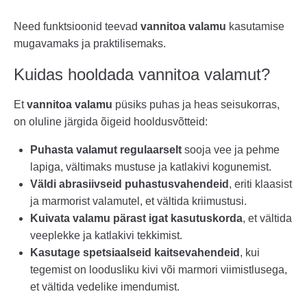
Need funktsioonid teevad
vannitoa valamu
kasutamise
mugavamaks ja praktilisemaks.
Kuidas hooldada vannitoa valamut?
Et
vannitoa valamu
püsiks puhas ja heas seisukorras,
on oluline järgida õigeid hooldusvõtteid:
Puhasta valamut regulaarselt
sooja vee ja pehme
lapiga, vältimaks mustuse ja katlakivi kogunemist.
Väldi abrasiivseid puhastusvahendeid
, eriti klaasist
ja marmorist valamutel, et vältida kriimustusi.
Kuivata valamu pärast igat kasutuskorda
, et vältida
veeplekke ja katlakivi tekkimist.
Kasutage spetsiaalseid kaitsevahendeid
, kui
tegemist on loodusliku kivi või marmori viimistlusega,
et vältida vedelike imendumist.