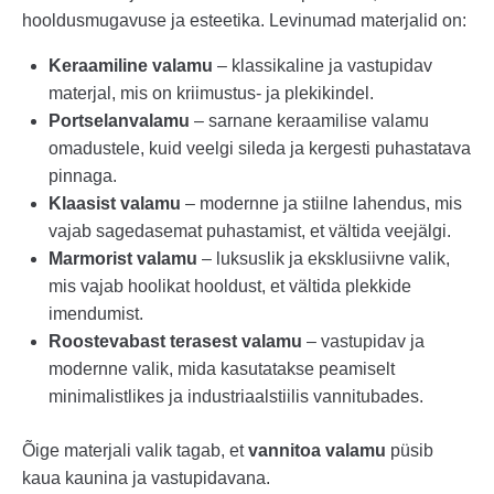
hooldusmugavuse ja esteetika. Levinumad materjalid on:
Keraamiline valamu
– klassikaline ja vastupidav
materjal, mis on kriimustus- ja plekikindel.
Portselanvalamu
– sarnane keraamilise valamu
omadustele, kuid veelgi sileda ja kergesti puhastatava
pinnaga.
Klaasist valamu
– modernne ja stiilne lahendus, mis
vajab sagedasemat puhastamist, et vältida veejälgi.
Marmorist valamu
– luksuslik ja eksklusiivne valik,
mis vajab hoolikat hooldust, et vältida plekkide
imendumist.
Roostevabast terasest valamu
– vastupidav ja
modernne valik, mida kasutatakse peamiselt
minimalistlikes ja industriaalstiilis vannitubades.
Õige materjali valik tagab, et
vannitoa valamu
püsib
kaua kaunina ja vastupidavana.