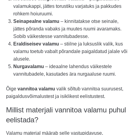
valamukappi, jättes torustiku varjatuks ja pakkudes
rohkem hoiuruumi.
Seinapealne valamu
– kinnitatakse otse seinale,
jättes põranda vabaks ja muutes ruumi avaramaks.
Sobib väikestesse vannitubadesse.
Eraldiseisev valamu
– stiilne ja luksuslik valik, kus
valamu toetub vabalt põrandale paigaldatud jalale või
alusele.
Nurgavalamu
– ideaalne lahendus väikestele
vannitubadele, kasutades ära nurgaaluse ruumi.
Õige
vannitoa valamu
valik sõltub vannitoa suurusest,
paigaldusvõimalustest ja isiklikest eelistustest.
Millist materjali vannitoa valamu puhul
eelistada?
Valamu materjal määrab selle vastupidavuse,