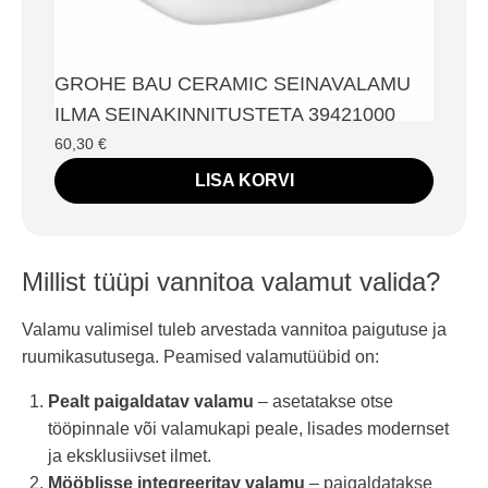
GROHE BAU CERAMIC SEINAVALAMU
ILMA SEINAKINNITUSTETA 39421000
60,30
€
LISA KORVI
Millist tüüpi vannitoa valamut valida?
Valamu valimisel tuleb arvestada vannitoa paigutuse ja
ruumikasutusega. Peamised valamutüübid on:
Pealt paigaldatav valamu
– asetatakse otse
tööpinnale või valamukapi peale, lisades modernset
ja eksklusiivset ilmet.
Mööblisse integreeritav valamu
– paigaldatakse