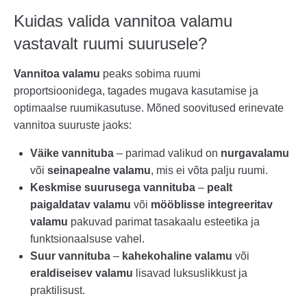
Kuidas valida vannitoa valamu
vastavalt ruumi suurusele?
Vannitoa valamu
peaks sobima ruumi
proportsioonidega, tagades mugava kasutamise ja
optimaalse ruumikasutuse. Mõned soovitused erinevate
vannitoa suuruste jaoks:
Väike vannituba
– parimad valikud on
nurgavalamu
või
seinapealne valamu
, mis ei võta palju ruumi.
Keskmise suurusega vannituba
–
pealt
paigaldatav valamu
või
mööblisse integreeritav
valamu
pakuvad parimat tasakaalu esteetika ja
funktsionaalsuse vahel.
Suur vannituba
–
kahekohaline valamu
või
eraldiseisev valamu
lisavad luksuslikkust ja
praktilisust.