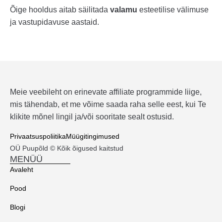
Õige hooldus aitab säilitada
valamu
esteetilise välimuse
ja vastupidavuse aastaid.
Meie veebileht on erinevate affiliate programmide liige,
mis tähendab, et me võime saada raha selle eest, kui Te
klikite mõnel lingil ja/või sooritate sealt ostusid.
Privaatsuspoliitika
Müügitingimused
OÜ Puupõld © Kõik õigused kaitstud
MENÜÜ
Avaleht
Pood
Blogi