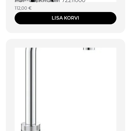
POP-UP, KROOM 72211000
112,00
€
LISA KORVI