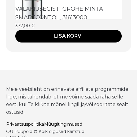
VALAMUSEGISTI GROHE MINTA
SMARTCONTOL, 31613000
372,00
€
LISA KORVI
Meie veebileht on erinevate affiliate programmide
liige, mis tähendab, et me võime saada raha selle
eest, kui Te klikite mõnel lingil ja/või sooritate sealt
ostusid.
Privaatsuspoliitika
Müügitingimused
OÜ Puupõld © Kõik õigused kaitstud