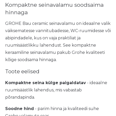
Kompaktne seinavalamu soodsaima
hinnaga
GROHE Bau ceramic seinavalamu on ideaalne valik
väiksematesse vannitubadesse, WC-ruumidesse või
abipindadele, kus on vaja praktiliat ja
ruumisäästlikku lahendust. See kompaktne
keraamiline seinavalamu pakub Grohe kvaliteeti
kõige soodsama hinnaga.
Toote eelised
Kompaktne seina külge paigaldatav
- ideaalne
ruumisäästlik lahendus, mis vabastab
põrandapinda.
Soodne hind
- parim hinna ja kvaliteedi suhe
Grohe valamute seas.