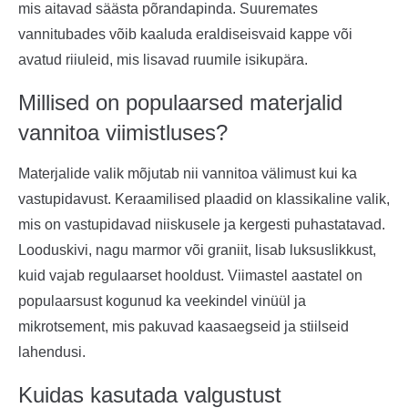
mis aitavad säästa põrandapinda. Suuremates
vannitubades võib kaaluda eraldiseisvaid kappe või
avatud riiuleid, mis lisavad ruumile isikupära.
Millised on populaarsed materjalid
vannitoa viimistluses?
Materjalide valik mõjutab nii vannitoa välimust kui ka
vastupidavust. Keraamilised plaadid on klassikaline valik,
mis on vastupidavad niiskusele ja kergesti puhastatavad.
Looduskivi, nagu marmor või graniit, lisab luksuslikkust,
kuid vajab regulaarset hooldust. Viimastel aastatel on
populaarsust kogunud ka veekindel vinüül ja
mikrotsement, mis pakuvad kaasaegseid ja stiilseid
lahendusi.
Kuidas kasutada valgustust