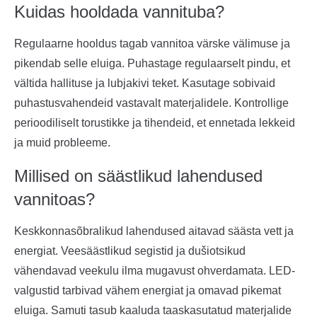
Kuidas hooldada vannituba?
Regulaarne hooldus tagab vannitoa värske välimuse ja
pikendab selle eluiga. Puhastage regulaarselt pindu, et
vältida hallituse ja lubjakivi teket. Kasutage sobivaid
puhastusvahendeid vastavalt materjalidele. Kontrollige
perioodiliselt torustikke ja tihendeid, et ennetada lekkeid
ja muid probleeme.
Millised on säästlikud lahendused
vannitoas?
Keskkonnasõbralikud lahendused aitavad säästa vett ja
energiat. Veesäästlikud segistid ja dušiotsikud
vähendavad veekulu ilma mugavust ohverdamata. LED-
valgustid tarbivad vähem energiat ja omavad pikemat
eluiga. Samuti tasub kaaluda taaskasutatud materjalide