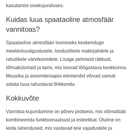
kasutamist sisekujunduses.
Kuidas luua spaataoline atmosfäär
vannitoas?
Spaataolise atmosfääri loomiseks keskenduge
meeleoluvalgustusele, looduslikele materjalidele ja
rahulikele värvitoonidele. Lisage pehmeid rätikuid,
lõhnaküünlaid ja taimi, mis loovad lõõgastava keskkonna.
Muusika ja aroomiteraapia elemendid võivad samuti
aidata luua rahustavat õhkkonda.
Kokkuvõte
Vannitoa kujundamine on põnev protsess, mis võimaldab
kombineerida funktsionaalsust ja esteetikat. Oluline on
leida lahendused, mis vastavad teie vajadustele ja