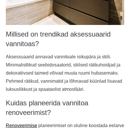
Millised on trendikad aksessuaarid
vannitoas?
Aksessuaarid annavad vannitoale isikupära ja stiili.
Minimalistlikud seebidosaatorid, stiilsed rätikuhoidjad ja
dekoratiivsed taimed võivad muuta ruumi hubasemaks.
Pehmed rätikud, vannimatid ja lõhnavad küünlad lisavad
luksuslikkust ja spaataolist atmosfääri.
Kuidas planeerida vannitoa
renoveerimist?
Renoveerimise
planeerimisel on oluline koostada eelarve