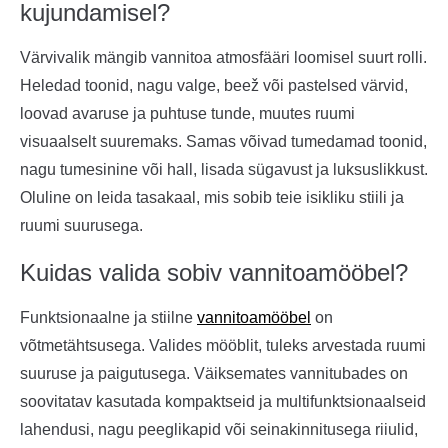
kujundamisel?
Värvivalik mängib vannitoa atmosfääri loomisel suurt rolli.
Heledad toonid, nagu valge, beež või pastelsed värvid,
loovad avaruse ja puhtuse tunde, muutes ruumi
visuaalselt suuremaks. Samas võivad tumedamad toonid,
nagu tumesinine või hall, lisada sügavust ja luksuslikkust.
Oluline on leida tasakaal, mis sobib teie isikliku stiili ja
ruumi suurusega.
Kuidas valida sobiv vannitoamööbel?
Funktsionaalne ja stiilne
vannitoamööbel
on
võtmetähtsusega. Valides mööblit, tuleks arvestada ruumi
suuruse ja paigutusega. Väiksemates vannitubades on
soovitatav kasutada kompaktseid ja multifunktsionaalseid
lahendusi, nagu peeglikapid või seinakinnitusega riiulid,