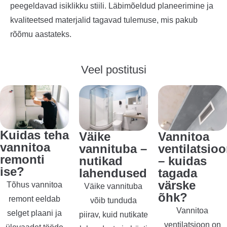
peegeldavad isiklikku stiili. Läbimõeldud planeerimine ja
kvaliteetsed materjalid tagavad tulemuse, mis pakub
rõõmu aastateks.
Veel postitusi
Kuidas teha
Väike
Vannitoa
vannitoa
vannituba –
ventilatsio
remonti
nutikad
– kuidas
ise?
lahendused
tagada
värske
Tõhus vannitoa
Väike vannituba
õhk?
remont eeldab
võib tunduda
Vannitoa
selget plaani ja
piirav, kuid nutikate
ventilatsioon on