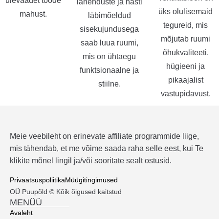
ülevaadet tööde
lahenduste ja hästi
üks olulisemaid
mahust.
läbimõeldud
tegureid, mis
sisekujundusega
mõjutab ruumi
saab luua ruumi,
õhukvaliteeti,
mis on ühtaegu
hügieeni ja
funktsionaalne ja
pikaajalist
stiilne.
vastupidavust.
Meie veebileht on erinevate affiliate programmide liige,
mis tähendab, et me võime saada raha selle eest, kui Te
klikite mõnel lingil ja/või sooritate sealt ostusid.
Privaatsuspoliitika
Müügitingimused
OÜ Puupõld © Kõik õigused kaitstud
MENÜÜ
Avaleht