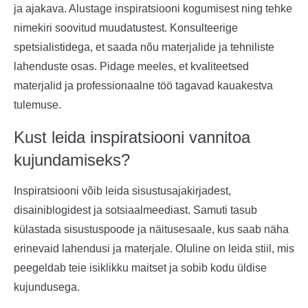
ja ajakava. Alustage inspiratsiooni kogumisest ning tehke
nimekiri soovitud muudatustest. Konsulteerige
spetsialistidega, et saada nõu materjalide ja tehniliste
lahenduste osas. Pidage meeles, et kvaliteetsed
materjalid ja professionaalne töö tagavad kauakestva
tulemuse.
Kust leida inspiratsiooni vannitoa
kujundamiseks?
Inspiratsiooni võib leida sisustusajakirjadest,
disainiblogidest ja sotsiaalmeediast. Samuti tasub
külastada sisustuspoode ja näitusesaale, kus saab näha
erinevaid lahendusi ja materjale. Oluline on leida stiil, mis
peegeldab teie isiklikku maitset ja sobib kodu üldise
kujundusega.