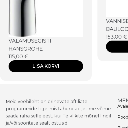
VANNIS
BAULOO
153,00
€
VALAMUSEGISTI
HANSGROHE
115,00
€
LISA KORVI
ME
Meie veebileht on erinevate affiliate
Aval
programmide liige, mis tähendab, et me võime
saada raha selle eest, kui Te klikite mõnel lingil
Poo
ja/või sooritate sealt ostusid.