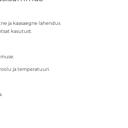
ne ja kaasaegne lahendus
tsat kasutust.
limuse.
evoolu ja temperatuuri.
.