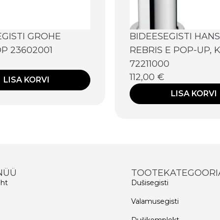
EGISTI GROHE
BIDEESEGISTI HAN
P 23602001
REBRIS E POP-UP,
72211000
112,00
€
LISA KORVI
LISA KORVI
NÜÜ
TOOTEKATEGOORI
eht
Dušisegisti
d
Valamusegisti