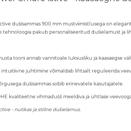
ive dušisammas 900 mm mustviimistlusega on elegant
e tehnoloogia pakub personaliseeritud dušielamust ja lih
musta tooni annab vannitoale luksusliku ja kaasaegse vä
 intuitiivne juhtimine võimaldab lihtsalt reguleerida ve
kõrgusega dušisammas sobib erinevatele kasutajatele.
HE kvaliteetne vihmadušš meeldiva ja ühtlase veevooga
e - nutikas ja stiilne dušielamus.