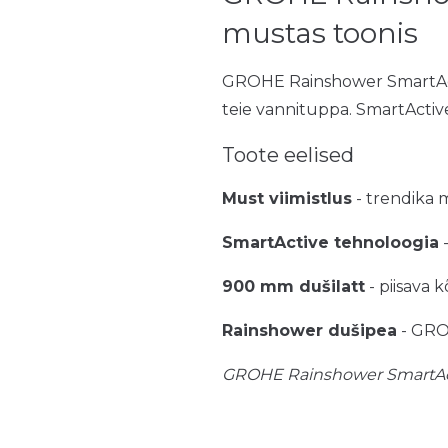
mustas toonis
GROHE Rainshower SmartAct
teie vannituppa. SmartActiv
Toote eelised
Must viimistlus
- trendika 
SmartActive tehnoloogia
-
900 mm dušilatt
- piisava 
Rainshower dušipea
- GRO
GROHE Rainshower SmartActiv