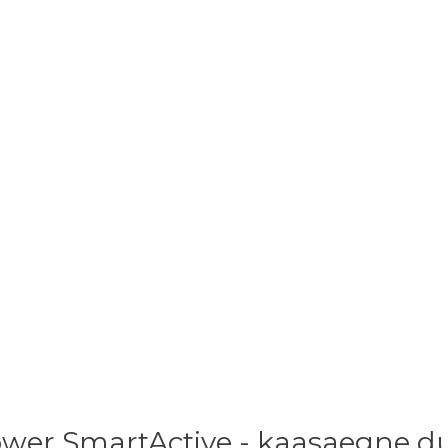
wer SmartActive - kaasaegne 