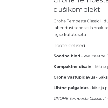
dušikomplekt
Grohe Tempesta Classic II du
lahendust soodsas hinnakla
liigse kulutuseta.
Toote eelised
Soodne hind
- kvaliteetne
Kompaktne disain
- lihtne
Grohe vastupidavus
- Saks
Lihtne paigaldus
- kiire j
GROHE Tempesta Classic II - 