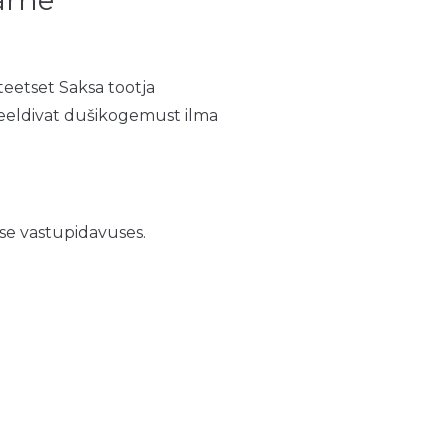
teetset Saksa tootja
eeldivat dušikogemust ilma
se vastupidavuses.