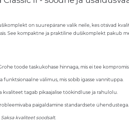
šikomplekt on suurepärane valik neile, kes otsivad kvali
ssis. See kompaktne ja praktiline dušikomplekt pakub m
 Grohe toode taskukohase hinnaga, mis ei tee kompromis
 ja funktsionaalne välimus, mis sobib igasse vannituppa.
a kvaliteet tagab pikaajalise töökindluse ja rahulolu.
a probleemivaba paigaldamine standardsete ühendustega.
Saksa kvaliteet soodsalt.