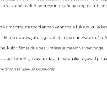
sobib suurepäraselt modernse interjööriga ning pakub ti
dika mattmusta tooni annab vannitoale luksusliku ja ka
a
- lihtne nupuvajutusega vahetamine erinevate dušireži
e, kuid võimas dušipea ühtlase ja meeldiva veevooga.
a täppistehnika ja vastupidavad materjalid tagavad pikaaj
unktsioon täiuslikus kooskõlas.