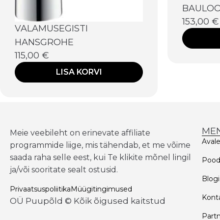
BAULOO
153,00
€
VALAMUSEGISTI
HANSGROHE
115,00
€
LISA KORVI
ME
Meie veebileht on erinevate affiliate
Aval
programmide liige, mis tähendab, et me võime
saada raha selle eest, kui Te klikite mõnel lingil
Poo
ja/või sooritate sealt ostusid.
Blogi
Privaatsuspoliitika
Müügitingimused
Kont
OÜ Puupõld © Kõik õigused kaitstud
Partn