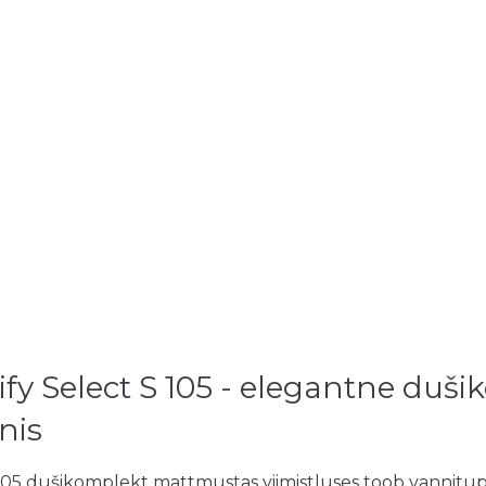
fy Select S 105 - elegantne duš
nis
105 dušikomplekt mattmustas viimistluses toob vannitu