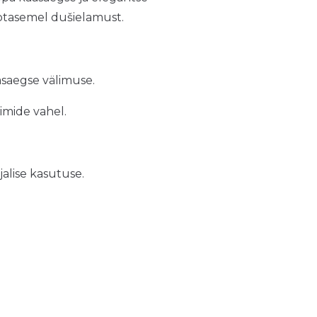
pptasemel dušielamust.
asaegse välimuse.
imide vahel.
alise kasutuse.