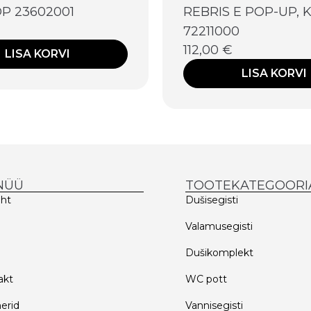
P 23602001
REBRIS E POP-UP,
72211000
112,00
€
LISA KORVI
LISA KORVI
NÜÜ
TOOTEKATEGOORI
eht
Dušisegisti
d
Valamusegisti
Dušikomplekt
akt
WC pott
erid
Vannisegisti