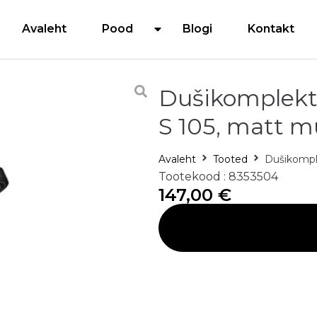
Avaleht
Pood
Blogi
Kontakt
Dušikomplekt 
S 105, matt m
Avaleht
Tooted
Dušikomple
Tootekood : 8353504
147,00
€