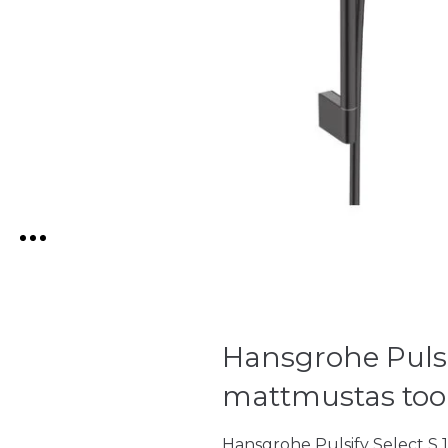
Hansgrohe Pulsi
mattmustas too
Hansgrohe Pulsify Select S 