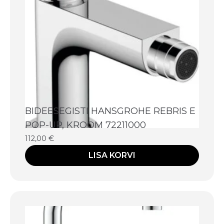
BIDEESEGISTI HANSGROHE REBRIS E
POP-UP, KROOM 72211000
112,00
€
LISA KORVI