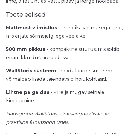
ilme, olles ühtlasi vastupidav ja kerge hooldada.
Toote eelised
Mattmust viimistlus
- trendika välimusega pind,
mis ei jäta sõrmejälgi ega veelaike.
500 mm pikkus
- kompaktne suurus, mis sobib
enamikku dušinurkadesse.
WallStoris süsteem
- modulaarne süsteem
võimaldab lisada täiendavaid hoiukohtasid.
Lihtne paigaldus
- kiire ja mugav seinale
kinnitamine.
Hansgrohe WallStoris – kaasaegne disain ja
praktiline funktsioon ühes.