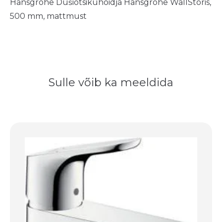
Hansgrohe Dušiotsikuhoidja Hansgrohe WallStoris,
500 mm, mattmust
Sulle võib ka meeldida