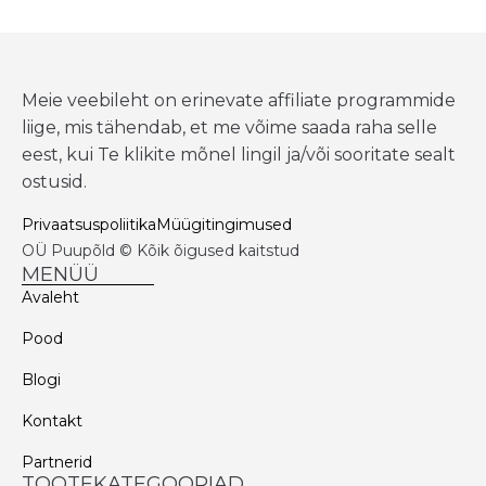
Meie veebileht on erinevate affiliate programmide
liige, mis tähendab, et me võime saada raha selle
eest, kui Te klikite mõnel lingil ja/või sooritate sealt
ostusid.
Privaatsuspoliitika
Müügitingimused
OÜ Puupõld © Kõik õigused kaitstud
MENÜÜ
Avaleht
Pood
Blogi
Kontakt
Partnerid
TOOTEKATEGOORIAD