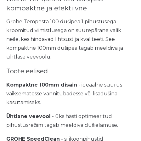
kompaktne ja efektiivne
Grohe Tempesta 100 dušipea 1 pihustusega
kroomitud viimistlusega on suurepärane valik
neile, kes hindavad lihtsust ja kvaliteeti. See
kompaktne 100mm dušipea tagab meeldiva ja
ühtlase veevoolu.
Toote eelised
Kompaktne 100mm disain
- ideaalne suurus
väiksematesse vannitubadesse või lisadušina
kasutamiseks.
Ühtlane veevool
- üks hästi optimeeritud
pihustusrežiim tagab meeldiva dušielamuse.
GROHE SpeedClean
- silikoonpihustid