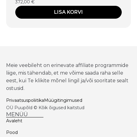
372,00
€
LISA KORVI
Meie veebileht on erinevate affiliate programmide
liige, mis tähendab, et me võime saada raha selle
eest, kui Te klikite mõnel lingil ja/või sooritate sealt
ostusid.
Privaatsuspoliitika
Müügitingimused
OÜ Puupõld © Kõik õigused kaitstud
MENÜÜ
Avaleht
Pood