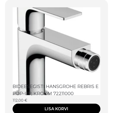
BIDEESEGISTI HANSGROHE REBRIS E
POP-UP, KROOM 72211000
112,00
€
LISA KORVI