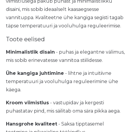
viimistlusega pakub puhast ja minimalistlikku
disaini, mis sobib ideaalselt kaasaegsesse
vannituppa. Kvaliteetne ühe kangiga segisti tagab
täpse temperatuuri ja vooluhulga reguleerimise.
Toote eelised
Minimalistlik disain
- puhas ja elegantne välimus,
mis sobib erinevatesse vannitoa stiilidesse.
Ühe kangiga juhtimine
- lihtne ja intuitiivne
temperatuuri ja vooluhulga reguleerimine ühe
käega.
Kroom viimistlus
- vastupidav ja kergesti
puhastatav pind, mis säilitab oma sära pikka aega.
Hansgrohe kvaliteet
- Saksa tipptasemel