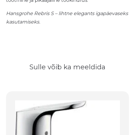
tootmine ja pikaajaline töökindlus.
Hansgrohe Rebris S – lihtne elegants igapäevaseks
kasutamiseks.
Sulle võib ka meeldida