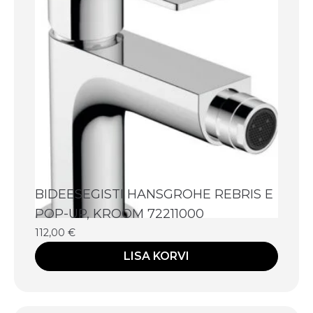
BIDEESEGISTI HANSGROHE REBRIS E
POP-UP, KROOM 72211000
112,00
€
LISA KORVI