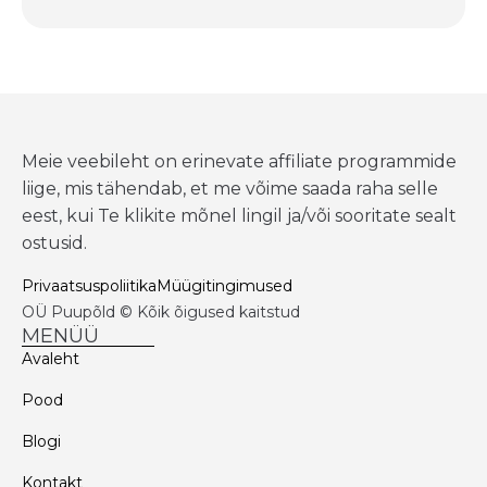
Meie veebileht on erinevate affiliate programmide
liige, mis tähendab, et me võime saada raha selle
eest, kui Te klikite mõnel lingil ja/või sooritate sealt
ostusid.
Privaatsuspoliitika
Müügitingimused
OÜ Puupõld © Kõik õigused kaitstud
MENÜÜ
Avaleht
Pood
Blogi
Kontakt