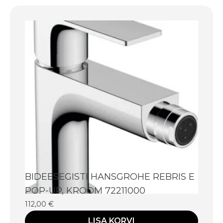
BIDEESEGISTI HANSGROHE REBRIS E
POP-UP, KROOM 72211000
112,00
€
LISA KORVI