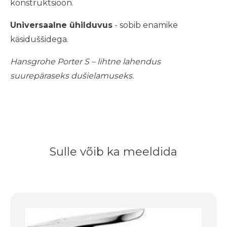
konstruktsioon.
Universaalne ühilduvus
- sobib enamike
käsiduššidega.
Hansgrohe Porter S – lihtne lahendus
suurepäraseks dušielamuseks.
Sulle võib ka meeldida