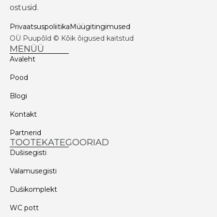
ostusid.
Privaatsuspoliitika
Müügitingimused
OÜ Puupõld © Kõik õigused kaitstud
MENÜÜ
Avaleht
Pood
Blogi
Kontakt
Partnerid
TOOTEKATEGOORIAD
Dušisegisti
Valamusegisti
Dušikomplekt
WC pott