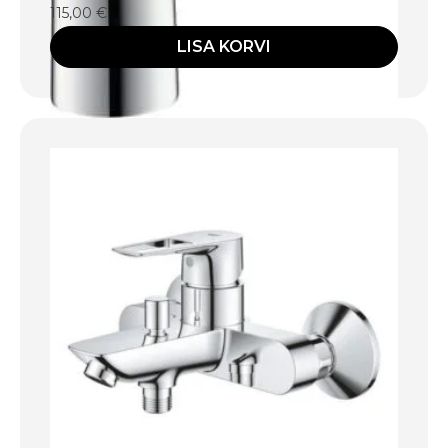
115,00
€
LISA KORVI