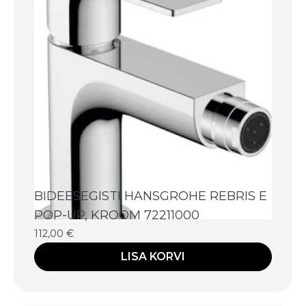
BIDEESEGISTI HANSGROHE REBRIS E
POP-UP, KROOM 72211000
112,00
€
LISA KORVI