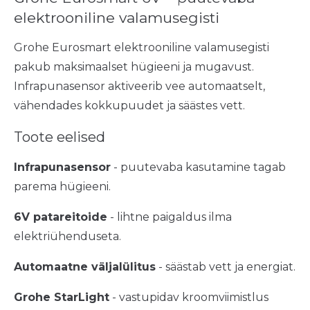
elektrooniline valamusegisti
Grohe Eurosmart elektrooniline valamusegisti
pakub maksimaalset hügieeni ja mugavust.
Infrapunasensor aktiveerib vee automaatselt,
vähendades kokkupuudet ja säästes vett.
Toote eelised
Infrapunasensor
- puutevaba kasutamine tagab
parema hügieeni.
6V patareitoide
- lihtne paigaldus ilma
elektriühenduseta.
Automaatne väljalülitus
- säästab vett ja energiat.
Grohe StarLight
- vastupidav kroomviimistlus