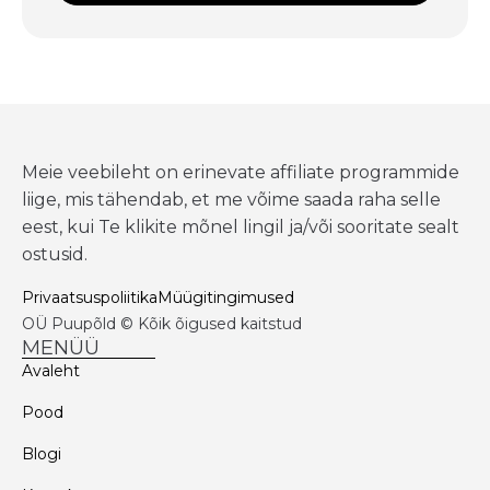
Meie veebileht on erinevate affiliate programmide
liige, mis tähendab, et me võime saada raha selle
eest, kui Te klikite mõnel lingil ja/või sooritate sealt
ostusid.
Privaatsuspoliitika
Müügitingimused
OÜ Puupõld © Kõik õigused kaitstud
MENÜÜ
Avaleht
Pood
Blogi