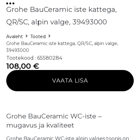
Grohe BauCeramic iste kattega,
QR/SC, alpin valge, 39493000
Avaleht
Tooted
Grohe BauCeramic iste kattega, QR/SC, alpin valge,
39493000
Tootekood : 65580284
108,00
€
VAATA LISA
Grohe BauCeramic WC-iste –
mugavus ja kvaliteet
Grohe BauCeramic WC-iste alpin valges toonis on