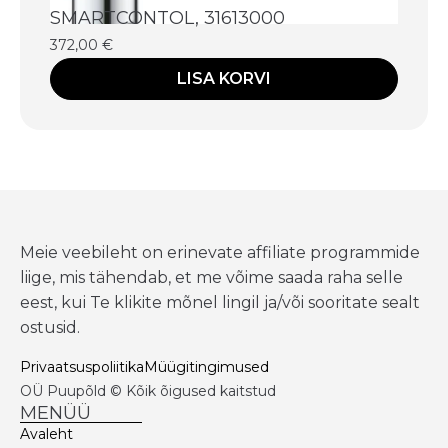
SMARTCONTOL, 31613000
372,00
€
LISA KORVI
Meie veebileht on erinevate affiliate programmide
liige, mis tähendab, et me võime saada raha selle
eest, kui Te klikite mõnel lingil ja/või sooritate sealt
ostusid.
Privaatsuspoliitika
Müügitingimused
OÜ Puupõld © Kõik õigused kaitstud
MENÜÜ
Avaleht