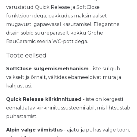
varustatud Quick Release ja SoftClose
funktsioonidega, pakkudes maksimaalset
mugavust igapäevasel kasutamisel. Elegantne
disain sobib suurepäraselt kokku Grohe
BauCeramic seeria WC-pottidega.
Toote eelised
SoftClose sulgemismehhanism
- iste sulgub
vaikselt ja õrnalt, vältides ebameeldivat müra ja
kahjustusi.
Quick Release kiirkinnitused
- iste on kergesti
eemaldatav kiirkinnitussüsteemi abil, mis lihtsustab
puhastamist.
Alpin valge viimistlus
- ajatu ja puhas valge toon,