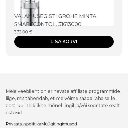
VALAMUSEGISTI GROHE MINTA
SMARTCONTOL, 31613000
372,00
€
LISA KORVI
Meie veebileht on erinevate affiliate programmide
liige, mis tähendab, et me võime saada raha selle
eest, kui Te klikite mõnel lingil ja/või sooritate sealt
ostusid.
Privaatsuspoliitika
Müügitingimused