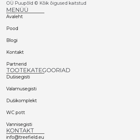
OÜ Puupõld © Kõik õigused kaitstud
MENÜÜ
Avaleht
Pood
Blogi
Kontakt
Partnerid
TOOTEKATEGOORIAD
Dušisegisti
Valamusegisti
Dušikomplekt
WC pott
Vannisegisti
KONTAKT
info@treefield.eu