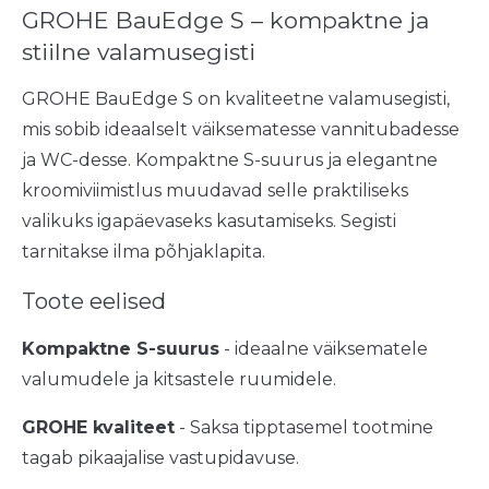
GROHE BauEdge S – kompaktne ja
stiilne valamusegisti
GROHE BauEdge S on kvaliteetne valamusegisti,
mis sobib ideaalselt väiksematesse vannitubadesse
ja WC-desse. Kompaktne S-suurus ja elegantne
kroomiviimistlus muudavad selle praktiliseks
valikuks igapäevaseks kasutamiseks. Segisti
tarnitakse ilma põhjaklapita.
Toote eelised
Kompaktne S-suurus
- ideaalne väiksematele
valumudele ja kitsastele ruumidele.
GROHE kvaliteet
- Saksa tipptasemel tootmine
tagab pikaajalise vastupidavuse.