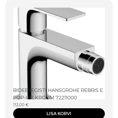
BIDEESEGISTI HANSGROHE REBRIS E
POP-UP, KROOM 72211000
112,00
€
LISA KORVI