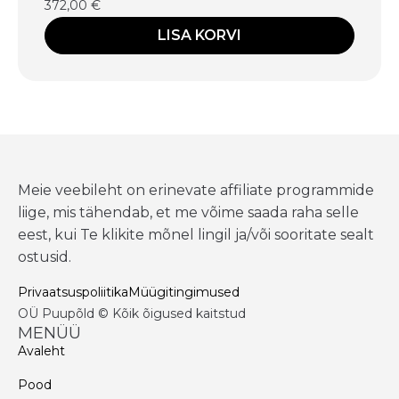
372,00
€
LISA KORVI
Meie veebileht on erinevate affiliate programmide
liige, mis tähendab, et me võime saada raha selle
eest, kui Te klikite mõnel lingil ja/või sooritate sealt
ostusid.
Privaatsuspoliitika
Müügitingimused
OÜ Puupõld © Kõik õigused kaitstud
MENÜÜ
Avaleht
Pood