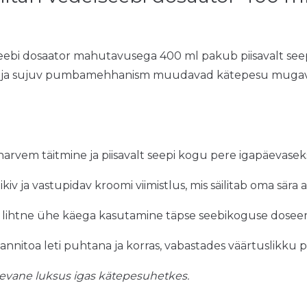
bi dosaator mahutavusega 400 ml pakub piisavalt seepi
s ja sujuv pumbamehhanism muudavad kätepesu mugavak
harvem täitmine ja piisavalt seepi kogu pere igapäevasek
äikiv ja vastupidav kroomi viimistlus, mis säilitab oma sära 
 lihtne ühe käega kasutamine täpse seebikoguse doseer
annitoa leti puhtana ja korras, vabastades väärtuslikku p
evane luksus igas kätepesuhetkes.