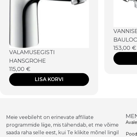
VANNIS
BAULOO
153,00
€
VALAMUSEGISTI
HANSGROHE
115,00
€
LISA KORVI
ME
Meie veebileht on erinevate affiliate
Aval
programmide liige, mis tähendab, et me võime
saada raha selle eest, kui Te klikite mõnel lingil
Poo