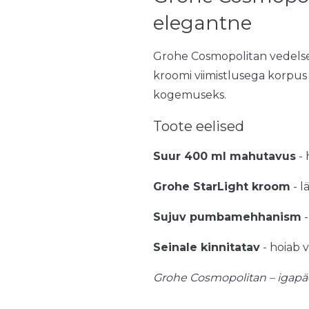
elegantne
Grohe Cosmopolitan vedelsee
kroomi viimistlusega korpu
kogemuseks.
Toote eelised
Suur 400 ml mahutavus
- 
Grohe StarLight kroom
- l
Sujuv pumbamehhanism
-
Seinale kinnitatav
- hoiab v
Grohe Cosmopolitan – igapä