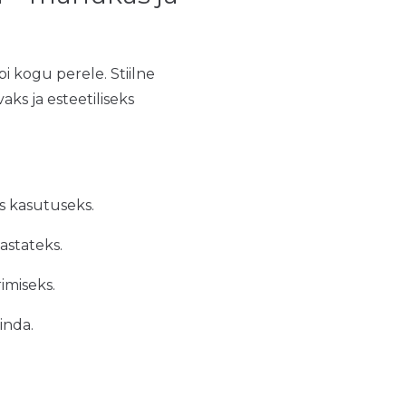
 kogu perele. Stiilne
s ja esteetiliseks
s kasutuseks.
aastateks.
imiseks.
inda.