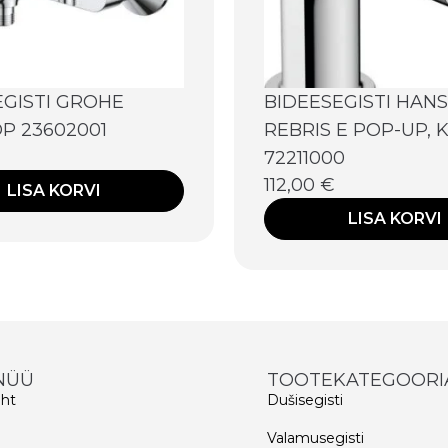
EGISTI GROHE
BIDEESEGISTI HAN
P 23602001
REBRIS E POP-UP,
72211000
112,00
€
LISA KORVI
LISA KORVI
NÜÜ
TOOTEKATEGOORI
eht
Dušisegisti
d
Valamusegisti