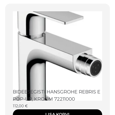
BIDEESEGISTI HANSGROHE REBRIS E
POP-UP, KROOM 72211000
112,00
€
LISA KORVI