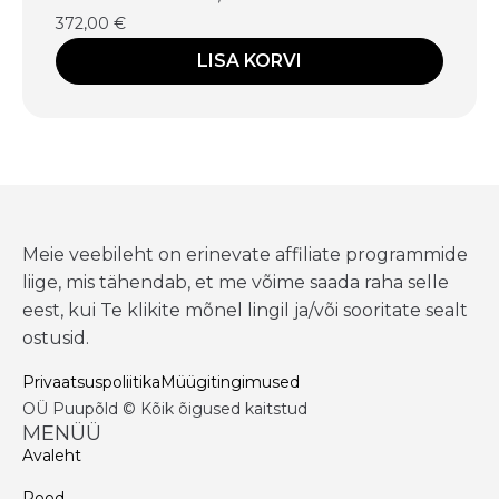
372,00
€
LISA KORVI
Meie veebileht on erinevate affiliate programmide
liige, mis tähendab, et me võime saada raha selle
eest, kui Te klikite mõnel lingil ja/või sooritate sealt
ostusid.
Privaatsuspoliitika
Müügitingimused
OÜ Puupõld © Kõik õigused kaitstud
MENÜÜ
Avaleht
Pood