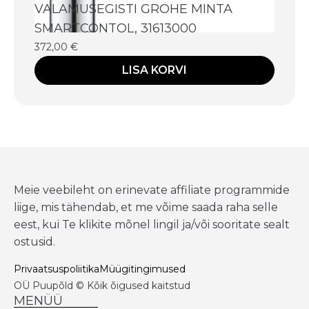
VALAMUSEGISTI GROHE MINTA
SMARTCONTOL, 31613000
372,00
€
LISA KORVI
Meie veebileht on erinevate affiliate programmide
liige, mis tähendab, et me võime saada raha selle
eest, kui Te klikite mõnel lingil ja/või sooritate sealt
ostusid.
Privaatsuspoliitika
Müügitingimused
OÜ Puupõld © Kõik õigused kaitstud
MENÜÜ