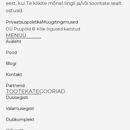
eest, kui Te klikite mõnel lingil ja/või sooritate sealt
ostusid.
Privaatsuspoliitika
Müügitingimused
OÜ Puupõld © Kõik õigused kaitstud
MENÜÜ
Avaleht
Pood
Blogi
Kontakt
Partnerid
TOOTEKATEGOORIAD
Dušisegisti
Valamusegisti
Dušikomplekt