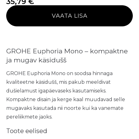
35,79
€
VAATA LISA
GROHE Euphoria Mono – kompaktne
ja mugav käsidušš
GROHE Euphoria Mono on soodsa hinnaga
kvaliteetne käsidušš, mis pakub meeldivat
dušielamust igapäevaseks kasutamiseks.
Kompaktne disain ja kerge kaal muudavad selle
mugavaks kasutada nii noorte kui ka vanemate
pereliikmete jaoks.
Toote eelised