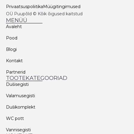
Privaatsuspoliitika
Müügitingimused
OÜ Puupõld © Kõik õigused kaitstud
MENÜÜ
Avaleht
Pood
Blogi
Kontakt
Partnerid
TOOTEKATEGOORIAD
Dušisegisti
Valamusegisti
Dušikomplekt
WC pott
Vannisegisti