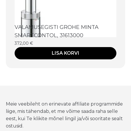
VALAMUSEGISTI GROHE MINTA
SMARTCONTOL, 31613000
372,00
€
LISA KORVI
Meie veebileht on erinevate affiliate programmide
liige, mis tähendab, et me võime saada raha selle
eest, kui Te klikite mõnel lingil ja/või sooritate sealt
ostusid.