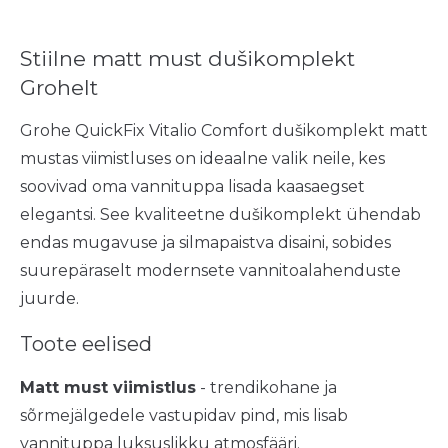
Stiilne matt must dušikomplekt
Grohelt
Grohe QuickFix Vitalio Comfort dušikomplekt matt
mustas viimistluses on ideaalne valik neile, kes
soovivad oma vannituppa lisada kaasaegset
elegantsi. See kvaliteetne dušikomplekt ühendab
endas mugavuse ja silmapaistva disaini, sobides
suurepäraselt modernsete vannitoalahenduste
juurde.
Toote eelised
Matt must viimistlus
- trendikohane ja
sõrmejälgedele vastupidav pind, mis lisab
vannituppa luksuslikku atmosfääri.