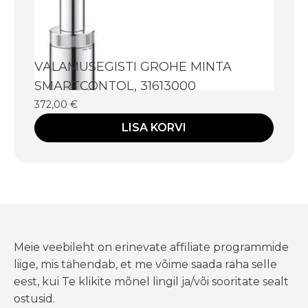
VALAMUSEGISTI GROHE MINTA
SMARTCONTOL, 31613000
372,00
€
LISA KORVI
Meie veebileht on erinevate affiliate programmide
liige, mis tähendab, et me võime saada raha selle
eest, kui Te klikite mõnel lingil ja/või sooritate sealt
ostusid.