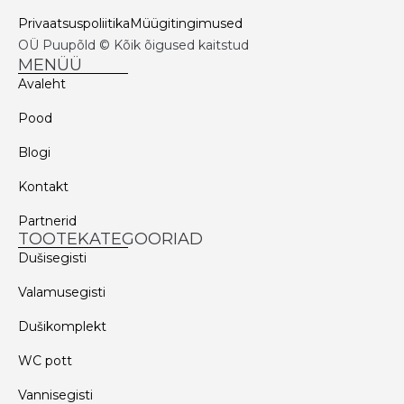
Privaatsuspoliitika
Müügitingimused
OÜ Puupõld © Kõik õigused kaitstud
MENÜÜ
Avaleht
Pood
Blogi
Kontakt
Partnerid
TOOTEKATEGOORIAD
Dušisegisti
Valamusegisti
Dušikomplekt
WC pott
Vannisegisti