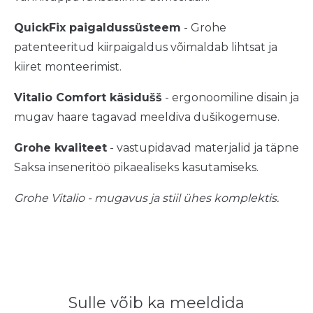
QuickFix paigaldussüsteem
- Grohe
patenteeritud kiirpaigaldus võimaldab lihtsat ja
kiiret monteerimist.
Vitalio Comfort käsidušš
- ergonoomiline disain ja
mugav haare tagavad meeldiva dušikogemuse.
Grohe kvaliteet
- vastupidavad materjalid ja täpne
Saksa inseneritöö pikaealiseks kasutamiseks.
Grohe Vitalio - mugavus ja stiil ühes komplektis.
Sulle võib ka meeldida