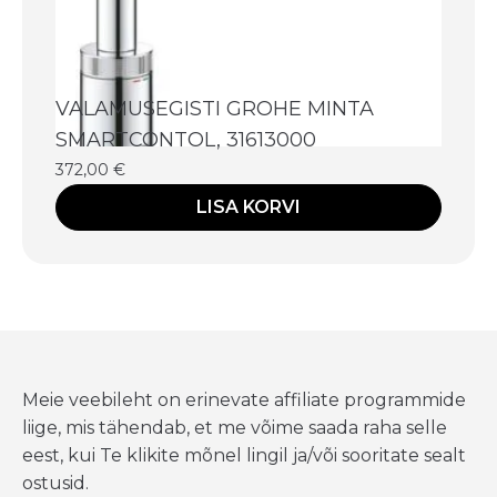
VALAMUSEGISTI GROHE MINTA
SMARTCONTOL, 31613000
372,00
€
LISA KORVI
Meie veebileht on erinevate affiliate programmide
liige, mis tähendab, et me võime saada raha selle
eest, kui Te klikite mõnel lingil ja/või sooritate sealt
ostusid.