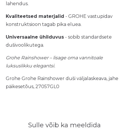
lahendus.
Kvaliteetsed materjalid
- GROHE vastupidav
konstruktsioon tagab pika eluea.
Universaalne ühilduvus
- sobib standardsete
dušivoolikutega.
Grohe Rainshower – lisage oma vannitoale
luksuslikku elegantsi.
Grohe Grohe Rainshower duši väljalaskeava, jahe
päikesetõus, 27057GL0
Sulle võib ka meeldida