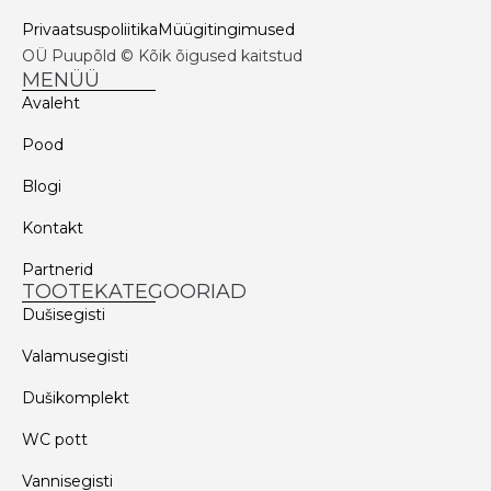
Privaatsuspoliitika
Müügitingimused
OÜ Puupõld © Kõik õigused kaitstud
MENÜÜ
Avaleht
Pood
Blogi
Kontakt
Partnerid
TOOTEKATEGOORIAD
Dušisegisti
Valamusegisti
Dušikomplekt
WC pott
Vannisegisti