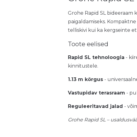
Grohe Rapid SL bideeraam k
paigaldamiseks. Kompaktne ja
telliskivi kui ka kergseinte et
Toote eelised
Rapid SL tehnoloogia
- kii
kinnitustele.
1.13 m kõrgus
- universaaln
Vastupidav terasraam
- pu
Reguleeritavad jalad
- või
Grohe Rapid SL – usaldusvää