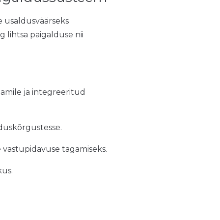
e usaldusväärseks
 lihtsa paigalduse nii
amile ja integreeritud
lduskõrgustesse.
e vastupidavuse tagamiseks.
us.