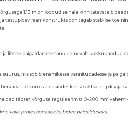
õrgusega 1.13 m on loodud seinale kinnitatavate bideed
 vastupidav raamkonstruktsioon tagab stabiilse toe ning
te.
re ja lihtne paigaldamine tänu eelnevalt kokkupandud ra
e suurus, mis sobib enamikesse vannitubadesse ja paiga
lbervärvitud korrosioonikindel konstruktsioon pikaajalis
maldab täpset kõrguse reguleerimist 0–200 mm vahemik
rne valik professionaalseks bidee paigalduseks.