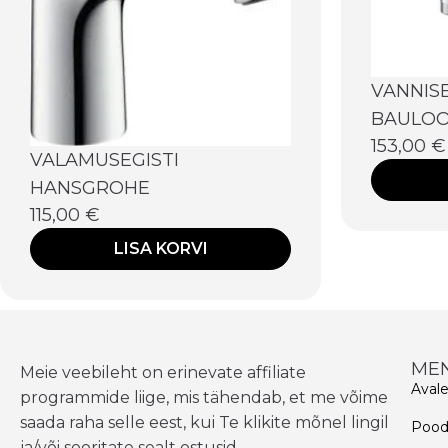
VANNIS
BAULOO
153,00
€
VALAMUSEGISTI
HANSGROHE
115,00
€
LISA KORVI
ME
Meie veebileht on erinevate affiliate
Aval
programmide liige, mis tähendab, et me võime
saada raha selle eest, kui Te klikite mõnel lingil
Poo
ja/või sooritate sealt ostusid.