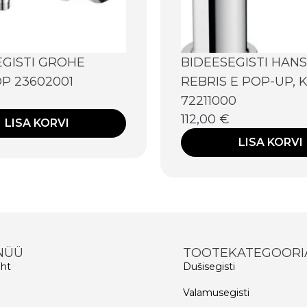
EGISTI GROHE
BIDEESEGISTI HAN
P 23602001
REBRIS E POP-UP,
72211000
112,00
€
LISA KORVI
LISA KORVI
NÜÜ
TOOTEKATEGOORI
eht
Dušisegisti
d
Valamusegisti