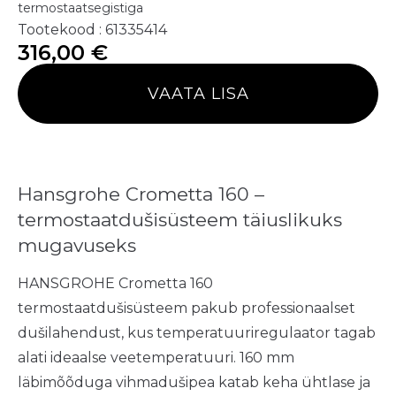
termostaatsegistiga
Tootekood : 61335414
316,00
€
VAATA LISA
Hansgrohe Crometta 160 –
termostaatdušisüsteem täiuslikuks
mugavuseks
HANSGROHE Crometta 160
termostaatdušisüsteem pakub professionaalset
dušilahendust, kus temperatuuriregulaator tagab
alati ideaalse veetemperatuuri. 160 mm
läbimõõduga vihmadušipea katab keha ühtlase ja