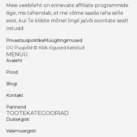
Meie veebileht on erinevate affiliate programmide
liige, mis tähendab, et me võime saada raha selle
eest, kui Te klikite mõnel lingil ja/või sooritate sealt
ostusid.
Privaatsuspoliitika
Müügitingimused
OÜ Puupõld © Kõik õigused kaitstud
MENÜÜ
Avaleht
Pood
Blogi
Kontakt
Partnerid
TOOTEKATEGOORIAD
Dušisegisti
Valamusegisti