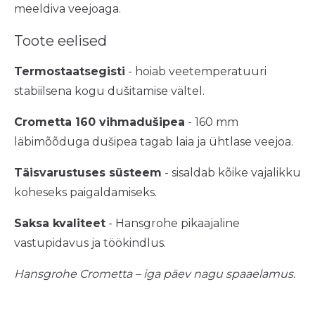
meeldiva veejoaga.
Toote eelised
Termostaatsegisti
- hoiab veetemperatuuri
stabiilsena kogu dušitamise vältel.
Crometta 160 vihmadušipea
- 160 mm
läbimõõduga dušipea tagab laia ja ühtlase veejoa.
Täisvarustuses süsteem
- sisaldab kõike vajalikku
koheseks paigaldamiseks.
Saksa kvaliteet
- Hansgrohe pikaajaline
vastupidavus ja töökindlus.
Hansgrohe Crometta – iga päev nagu spaaelamus.