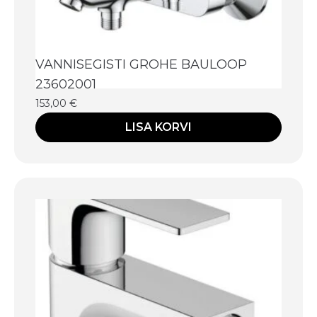
VANNISEGISTI GROHE BAULOOP
23602001
153,00
€
LISA KORVI