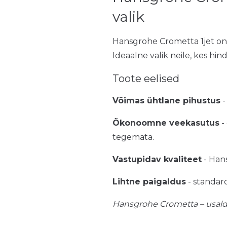
valik
Hansgrohe Crometta 1jet on u
Ideaalne valik neile, kes hi
Toote eelised
Võimas ühtlane pihustus
-
Ökonoomne veekasutus
-
tegemata.
Vastupidav kvaliteet
- Hans
Lihtne paigaldus
- standar
Hansgrohe Crometta – usaldu