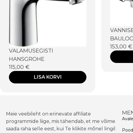
VANNIS
BAULOO
153,00
€
VALAMUSEGISTI
HANSGROHE
115,00
€
LISA KORVI
ME
Meie veebileht on erinevate affiliate
Aval
programmide liige, mis tähendab, et me võime
saada raha selle eest, kui Te klikite mõnel lingil
Poo