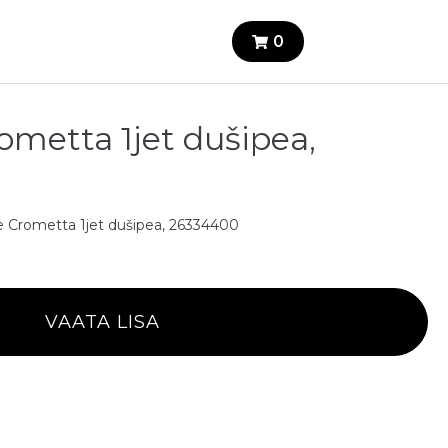
0
metta 1jet dušipea,
 Crometta 1jet dušipea, 26334400
VAATA LISA