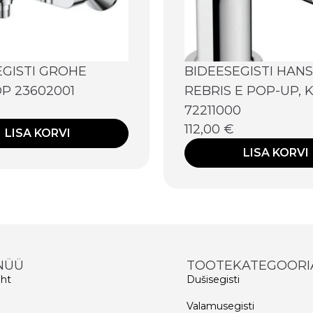
EGISTI GROHE
BIDEESEGISTI HAN
P 23602001
REBRIS E POP-UP,
72211000
112,00
€
LISA KORVI
LISA KORVI
NÜÜ
TOOTEKATEGOORI
eht
Dušisegisti
d
Valamusegisti