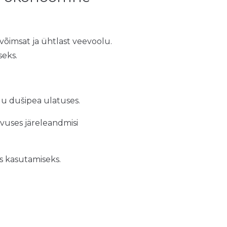
võimsat ja ühtlast veevoolu.
seks.
gu dušipea ulatuses.
vuses järeleandmisi
s kasutamiseks.