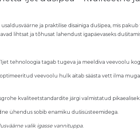
saldusväärne ja praktilise disainiga dušipea, mis pakub 
ndavad lihtsat ja tõhusat lahendust igapäevaseks dušitami
 1jet tehnoloogia tagab tugeva ja meeldiva veevoolu ko
 optimeeritud veevoolu hulk aitab säästa vett ilma muga
grohe kvaliteetstandardite järgi valmistatud pikaealisek
dne ühendus sobib enamiku dušisüsteemidega.
sväärne valik igasse vannituppa.