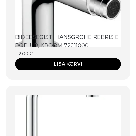
BIDEESEGISTI HANSGROHE REBRIS E
POP-UP, KROOM 72211000
112,00
€
LISA KORVI