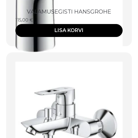
VALAMUSEGISTI HANSGROHE
115,00
€
LISA KORVI