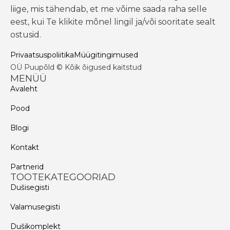
liige, mis tähendab, et me võime saada raha selle
eest, kui Te klikite mõnel lingil ja/või sooritate sealt
ostusid.
Privaatsuspoliitika
Müügitingimused
OÜ Puupõld © Kõik õigused kaitstud
MENÜÜ
Avaleht
Pood
Blogi
Kontakt
Partnerid
TOOTEKATEGOORIAD
Dušisegisti
Valamusegisti
Dušikomplekt