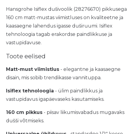
Hansgrohe Isiflex dušivoolik (28276670) pikkusega
160 cm matt-mustas viimistluses on kvaliteetne ja
kaasaegne lahendus igasse duširuumi. Isiflex
tehnoloogia tagab erakordse paindlikkuse ja
vastupidavuse.
Toote eelised
Matt-must viimistlus
- elegantne ja kaasaegne
disain, mis sobib trendikasse vannituppa.
Isiflex tehnoloogia
- ülim paindlikkus ja
vastupidavus igapäevaseks kasutamiseks.
160 cm pikkus
- piisav liikumisvabadus mugavaks
dušši võtmiseks.
Universaalne ühilduvus
- standardne 1/2" keere