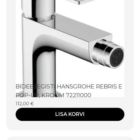
BIDEESEGISTI HANSGROHE REBRIS E
POP-UP, KROOM 72211000
112,00
€
LISA KORVI