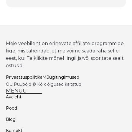
Meie veebileht on erinevate affiliate programmide
liige, mis tähendab, et me võime saada raha selle
eest, kui Te klikite mõnel lingil ja/või sooritate sealt
ostusid.
Privaatsuspoliitika
Müügitingimused
OÜ Puupõld © Kõik õigused kaitstud
MENÜÜ
Avaleht
Pood
Blogi
Kontakt