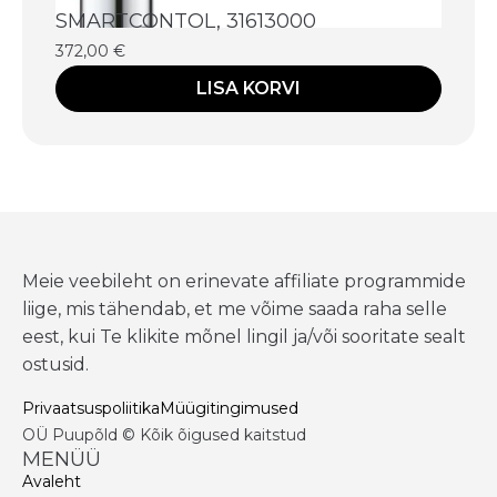
SMARTCONTOL, 31613000
372,00
€
LISA KORVI
Meie veebileht on erinevate affiliate programmide
liige, mis tähendab, et me võime saada raha selle
eest, kui Te klikite mõnel lingil ja/või sooritate sealt
ostusid.
Privaatsuspoliitika
Müügitingimused
OÜ Puupõld © Kõik õigused kaitstud
MENÜÜ
Avaleht