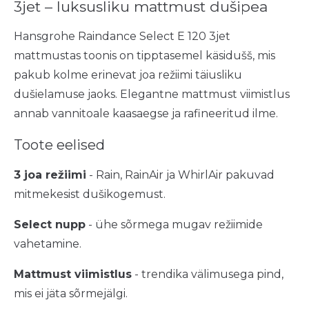
3jet – luksusliku mattmust dušipea
Hansgrohe Raindance Select E 120 3jet
mattmustas toonis on tipptasemel käsidušš, mis
pakub kolme erinevat joa režiimi täiusliku
dušielamuse jaoks. Elegantne mattmust viimistlus
annab vannitoale kaasaegse ja rafineeritud ilme.
Toote eelised
3 joa režiimi
- Rain, RainAir ja WhirlAir pakuvad
mitmekesist dušikogemust.
Select nupp
- ühe sõrmega mugav režiimide
vahetamine.
Mattmust viimistlus
- trendika välimusega pind,
mis ei jäta sõrmejälgi.