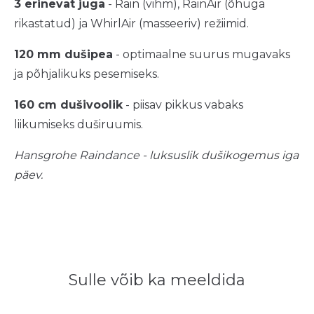
3 erinevat juga
- Rain (vihm), RainAir (õhuga
rikastatud) ja WhirlAir (masseeriv) režiimid.
120 mm dušipea
- optimaalne suurus mugavaks
ja põhjalikuks pesemiseks.
160 cm dušivoolik
- piisav pikkus vabaks
liikumiseks duširuumis.
Hansgrohe Raindance - luksuslik dušikogemus iga
päev.
Sulle võib ka meeldida