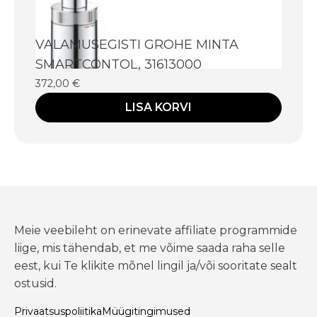
VALAMUSEGISTI GROHE MINTA
SMARTCONTOL, 31613000
372,00
€
LISA KORVI
Meie veebileht on erinevate affiliate programmide
liige, mis tähendab, et me võime saada raha selle
eest, kui Te klikite mõnel lingil ja/või sooritate sealt
ostusid.
Privaatsuspoliitika
Müügitingimused