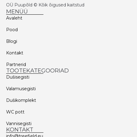
OÜ Puupõld © Kõik õigused kaitstud
MENÜÜ
Avaleht
Pood
Blogi
Kontakt
Partnerid
TOOTEKATEGOORIAD
Dušisegisti
Valamusegisti
Dušikomplekt
WC pott
Vannisegisti
KONTAKT
info@treefield.eu