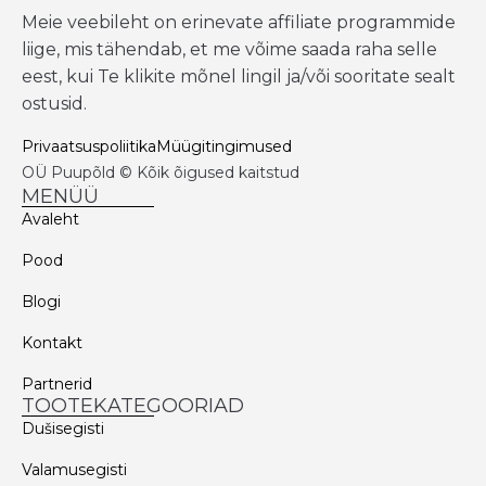
Meie veebileht on erinevate affiliate programmide
liige, mis tähendab, et me võime saada raha selle
eest, kui Te klikite mõnel lingil ja/või sooritate sealt
ostusid.
Privaatsuspoliitika
Müügitingimused
OÜ Puupõld © Kõik õigused kaitstud
MENÜÜ
Avaleht
Pood
Blogi
Kontakt
Partnerid
TOOTEKATEGOORIAD
Dušisegisti
Valamusegisti