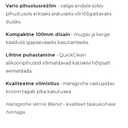
Vario pihustusrežiim
- valige endale sobiv
pihustusviis erksaks äratuseks või lõõgastavaks
dušiks.
Kompaktne 100mm disain
- mugav ja kerge
käsidušš igapäevaseks kasutamiseks.
Lihtne puhastamine
- QuickClean
silikoonpihustid võimaldavad katlakivi hõlpsalt
eemaldada.
Kvaliteetne viimistlus
- Hansgrohe vastupidav
kroom tagab pika kasutusea.
Hansgrohe Vernis Blend – kvaliteet taskukohase
hinnaga.