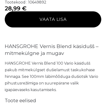
Tootekood : 10649892
28,99
€
VAATA LISA
HANSGROHE Vernis Blend käsidušš –
mitmekülgne ja mugav
HANSGROHE Vernis Blend 100 Vario käsidušš
pakub mitmekülgset dušielamust taskukohase
hinnaga. See 100mm läbimõõduga dušiotsik Vario
pihustusrežiimiga on suurepärane valik
igapäevaseks kasutamiseks.
Toote eelised