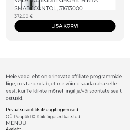
VALAMUSEGISTI GROHE MINTA
SMARTCONTOL, 31613000
372,00
€
LISA KORVI
Meie veebileht on erinevate affiliate programmide
liige, mis tähendab, et me võime saada raha selle
eest, kui Te klikite mõnel lingil ja/või sooritate sealt
ostusid.
Privaatsuspoliitika
Müügitingimused
OÜ Puupõld © Kõik õigused kaitstud
MENÜÜ
Avaleht