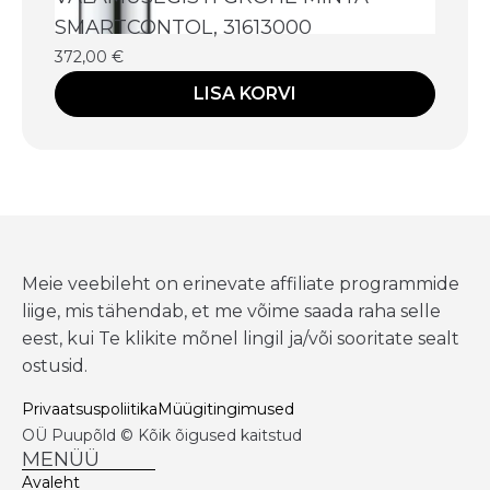
SMARTCONTOL, 31613000
372,00
€
LISA KORVI
Meie veebileht on erinevate affiliate programmide
liige, mis tähendab, et me võime saada raha selle
eest, kui Te klikite mõnel lingil ja/või sooritate sealt
ostusid.
Privaatsuspoliitika
Müügitingimused
OÜ Puupõld © Kõik õigused kaitstud
MENÜÜ
Avaleht