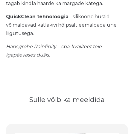
tagab kindla haarde ka märgade kätega.
QuickClean tehnoloogia
- silikoonpihustid
võimaldavad katlakivi hõlpsalt eemaldada ühe
liigutusega.
Hansgrohe Rainfinity – spa-kvaliteet teie
igapäevases dušis.
Sulle võib ka meeldida