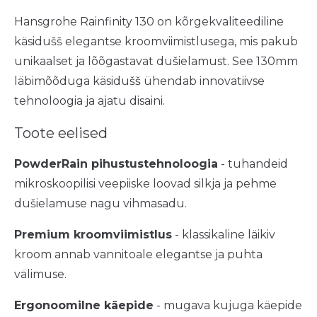
Hansgrohe Rainfinity 130 on kõrgekvaliteediline
käsidušš elegantse kroomviimistlusega, mis pakub
unikaalset ja lõõgastavat dušielamust. See 130mm
läbimõõduga käsidušš ühendab innovatiivse
tehnoloogia ja ajatu disaini.
Toote eelised
PowderRain pihustustehnoloogia
- tuhandeid
mikroskoopilisi veepiiske loovad silkja ja pehme
dušielamuse nagu vihmasadu.
Premium kroomviimistlus
- klassikaline läikiv
kroom annab vannitoale elegantse ja puhta
välimuse.
Ergonoomilne käepide
- mugava kujuga käepide