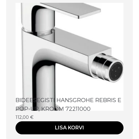
BIDEESEGISTI HANSGROHE REBRIS E
POP-UP, KROOM 72211000
112,00
€
LISA KORVI