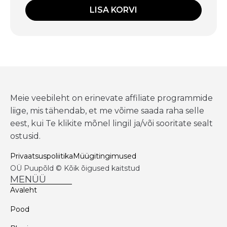
LISA KORVI
Meie veebileht on erinevate affiliate programmide
liige, mis tähendab, et me võime saada raha selle
eest, kui Te klikite mõnel lingil ja/või sooritate sealt
ostusid.
Privaatsuspoliitika
Müügitingimused
OÜ Puupõld © Kõik õigused kaitstud
MENÜÜ
Avaleht
Pood