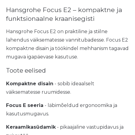
Hansgrohe Focus E2 – kompaktne ja
funktsionaalne kraanisegisti
Hansgrohe Focus E2 on praktiline ja stiilne
lahendus väiksematesse vannitubadesse. Focus E2
kompaktne disain ja töökindel mehhanism tagavad
mugava igapäevase kasutuse.
Toote eelised
Kompaktne disain
- sobib ideaalselt
väiksematesse ruumidesse.
Focus E seeria
- läbimõeldud ergonoomika ja
kasutusmugavus.
Keraamikasüdamik
- pikaajaline vastupidavus ja