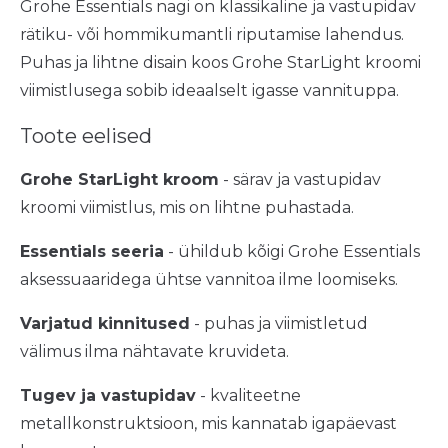
Grohe Essentials nagi on klassikaline ja vastupidav
rätiku- või hommikumantli riputamise lahendus.
Puhas ja lihtne disain koos Grohe StarLight kroomi
viimistlusega sobib ideaalselt igasse vannituppa.
Toote eelised
Grohe StarLight kroom
- särav ja vastupidav
kroomi viimistlus, mis on lihtne puhastada.
Essentials seeria
- ühildub kõigi Grohe Essentials
aksessuaaridega ühtse vannitoa ilme loomiseks.
Varjatud kinnitused
- puhas ja viimistletud
välimus ilma nähtavate kruvideta.
Tugev ja vastupidav
- kvaliteetne
metallkonstruktsioon, mis kannatab igapäevast