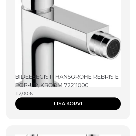
BIDEESEGISTI HANSGROHE REBRIS E
POP-UP, KROOM 72211000
112,00
€
LISA KORVI