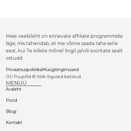
Meie veebileht on erinevate affiliate programmide
liige, mis tähendab, et me võime saada raha selle
eest, kui Te klikite mõnel lingil ja/või sooritate sealt
ostusid.
Privaatsuspoliitika
Müügitingimused
OÜ Puupõld © Kõik õigused kaitstud
MENÜÜ
Avaleht
Pood
Blogi
Kontakt