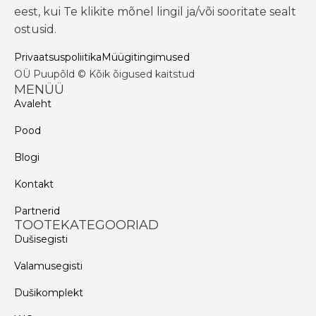
eest, kui Te klikite mõnel lingil ja/või sooritate sealt
ostusid.
Privaatsuspoliitika
Müügitingimused
OÜ Puupõld © Kõik õigused kaitstud
MENÜÜ
Avaleht
Pood
Blogi
Kontakt
Partnerid
TOOTEKATEGOORIAD
Dušisegisti
Valamusegisti
Dušikomplekt