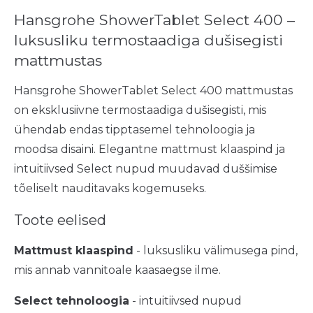
Hansgrohe ShowerTablet Select 400 –
luksusliku termostaadiga dušisegisti
mattmustas
Hansgrohe ShowerTablet Select 400 mattmustas
on eksklusiivne termostaadiga dušisegisti, mis
ühendab endas tipptasemel tehnoloogia ja
moodsa disaini. Elegantne mattmust klaaspind ja
intuitiivsed Select nupud muudavad duššimise
tõeliselt nauditavaks kogemuseks.
Toote eelised
Mattmust klaaspind
- luksusliku välimusega pind,
mis annab vannitoale kaasaegse ilme.
Select tehnoloogia
- intuitiivsed nupud