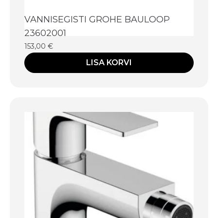
VANNISEGISTI GROHE BAULOOP
23602001
153,00
€
LISA KORVI