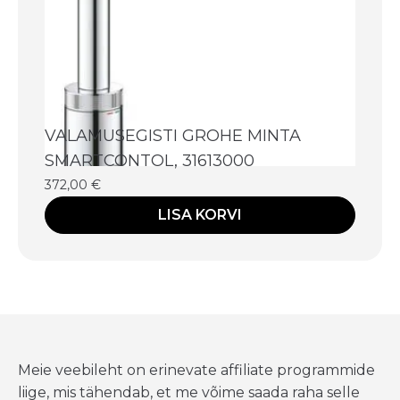
VALAMUSEGISTI GROHE MINTA
SMARTCONTOL, 31613000
372,00
€
LISA KORVI
Meie veebileht on erinevate affiliate programmide
liige, mis tähendab, et me võime saada raha selle