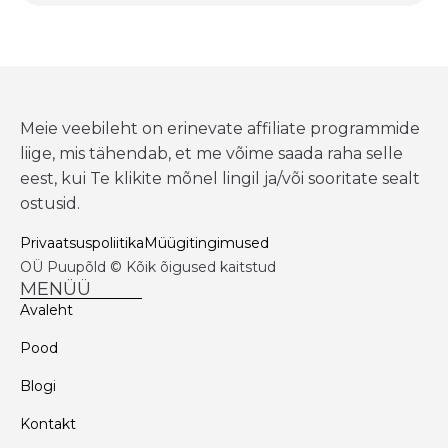
Meie veebileht on erinevate affiliate programmide
liige, mis tähendab, et me võime saada raha selle
eest, kui Te klikite mõnel lingil ja/või sooritate sealt
ostusid.
Privaatsuspoliitika
Müügitingimused
OÜ Puupõld © Kõik õigused kaitstud
MENÜÜ
Avaleht
Pood
Blogi
Kontakt