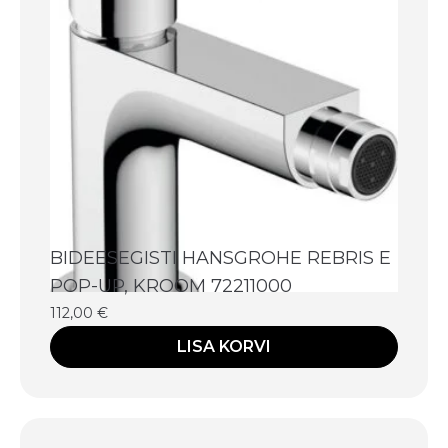
BIDEESEGISTI HANSGROHE REBRIS E
POP-UP, KROOM 72211000
112,00
€
LISA KORVI