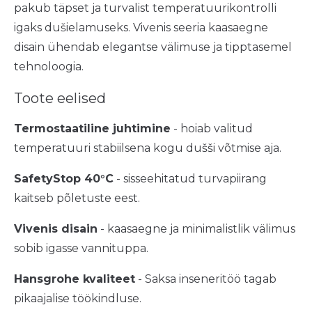
pakub täpset ja turvalist temperatuurikontrolli
igaks dušielamuseks. Vivenis seeria kaasaegne
disain ühendab elegantse välimuse ja tipptasemel
tehnoloogia.
Toote eelised
Termostaatiline juhtimine
- hoiab valitud
temperatuuri stabiilsena kogu dušši võtmise aja.
SafetyStop 40°C
- sisseehitatud turvapiirang
kaitseb põletuste eest.
Vivenis disain
- kaasaegne ja minimalistlik välimus
sobib igasse vannituppa.
Hansgrohe kvaliteet
- Saksa inseneritöö tagab
pikaajalise töökindluse.