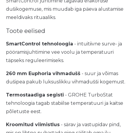
SmartControl juhtimine tagavad erakordse
dušikogemuse, mis muudab iga päeva alustamise
meeldivaks rituaaliks.
Toote eelised
SmartControl tehnoloogia
- intuitiivne surve- ja
pööramisjuhtimine vee voolu ja temperatuuri
täpseks reguleerimiseks.
260 mm Euphoria vihmadušš
- suur ja võimas
dušipea pakub luksuslikku vihmadušši kogemust.
Termostaadiga segisti
- GROHE TurboStat
tehnoloogia tagab stabiilse temperatuuri ja kaitse
põletuste eest.
Kroomitud viimistlus
- särav ja vastupidav pind,
mis on lihtne puhastada ning säilitab oma ilu