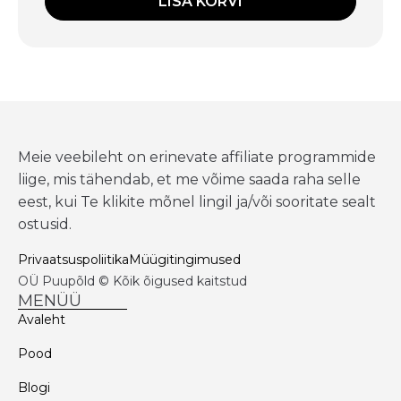
LISA KORVI
Meie veebileht on erinevate affiliate programmide
liige, mis tähendab, et me võime saada raha selle
eest, kui Te klikite mõnel lingil ja/või sooritate sealt
ostusid.
Privaatsuspoliitika
Müügitingimused
OÜ Puupõld © Kõik õigused kaitstud
MENÜÜ
Avaleht
Pood
Blogi