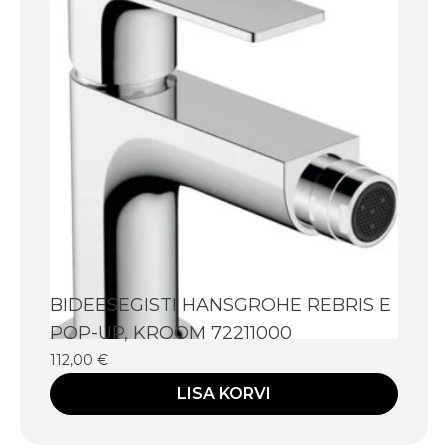
BIDEESEGISTI HANSGROHE REBRIS E
POP-UP, KROOM 72211000
112,00
€
LISA KORVI