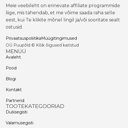
Meie veebileht on erinevate affiliate programmide
liige, mis tähendab, et me võime saada raha selle
eest, kui Te klikite mõnel lingil ja/või sooritate sealt
ostusid.
Privaatsuspoliitika
Müügitingimused
OÜ Puupõld © Kõik õigused kaitstud
MENÜÜ
Avaleht
Pood
Blogi
Kontakt
Partnerid
TOOTEKATEGOORIAD
Dušisegisti
Valamusegisti