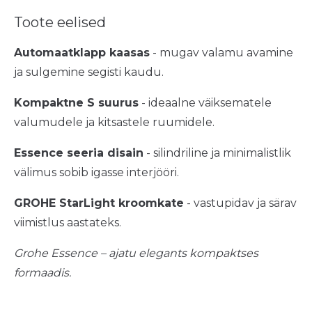
Toote eelised
Automaatklapp kaasas
- mugav valamu avamine
ja sulgemine segisti kaudu.
Kompaktne S suurus
- ideaalne väiksematele
valumudele ja kitsastele ruumidele.
Essence seeria disain
- silindriline ja minimalistlik
välimus sobib igasse interjööri.
GROHE StarLight kroomkate
- vastupidav ja särav
viimistlus aastateks.
Grohe Essence – ajatu elegants kompaktses
formaadis.