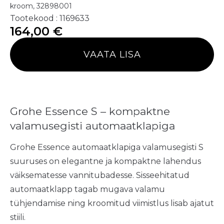
kroom, 32898001
Tootekood : 1169633
164,00
€
VAATA LISA
Grohe Essence S – kompaktne
valamusegisti automaatklapiga
Grohe Essence automaatklapiga valamusegisti S
suuruses on elegantne ja kompaktne lahendus
väiksematesse vannitubadesse. Sisseehitatud
automaatklapp tagab mugava valamu
tühjendamise ning kroomitud viimistlus lisab ajatut
stiili.