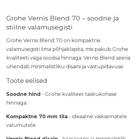
Grohe Vernis Blend 70 – soodne ja
stiilne valamusegisti
Grohe Vernis Blend 70 on kompaktne
valamusegisti ilma põhjaklapita, mis pakub Grohe
kvaliteeti väga soodsa hinnaga. Vernis Blend seeria
ühendab minimalistliku disaini ja vastupidavuse.
Toote eelised
Soodne hind
- Grohe kvaliteet taskukohase
hinnaga.
Kompaktne 70 mm tila
- ideaalne väiksematele
valumutele.
Vernis Blend disain
- kaasaegne ja minimalistlik