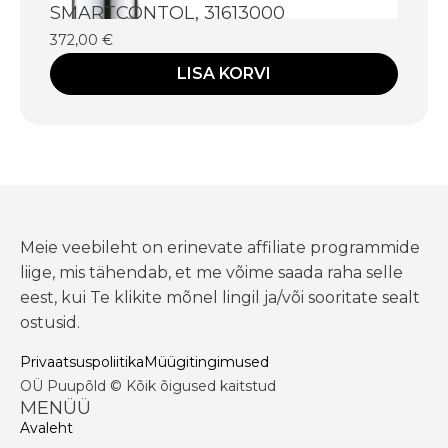
SMARTCONTOL, 31613000
372,00
€
LISA KORVI
Meie veebileht on erinevate affiliate programmide
liige, mis tähendab, et me võime saada raha selle
eest, kui Te klikite mõnel lingil ja/või sooritate sealt
ostusid.
Privaatsuspoliitika
Müügitingimused
OÜ Puupõld © Kõik õigused kaitstud
MENÜÜ
Avaleht