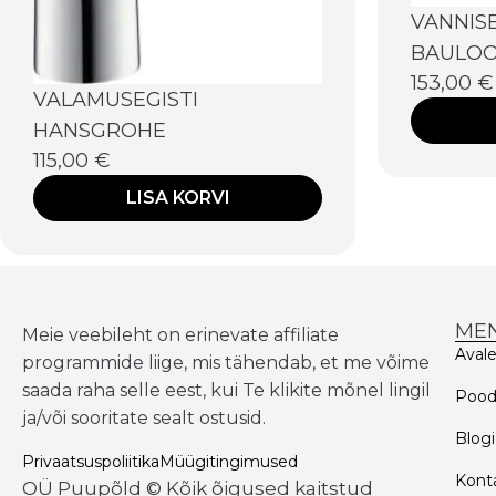
VANNIS
BAULOO
153,00
€
VALAMUSEGISTI
HANSGROHE
115,00
€
LISA KORVI
ME
Meie veebileht on erinevate affiliate
Aval
programmide liige, mis tähendab, et me võime
saada raha selle eest, kui Te klikite mõnel lingil
Poo
ja/või sooritate sealt ostusid.
Blogi
Privaatsuspoliitika
Müügitingimused
Kont
OÜ Puupõld © Kõik õigused kaitstud