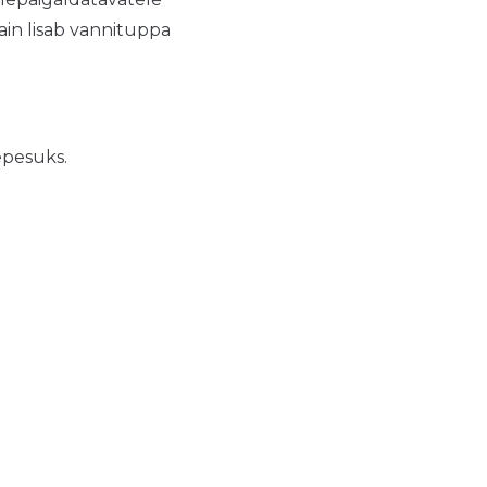
in lisab vannituppa
epesuks.