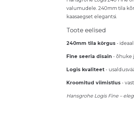
valumudele. 240mm tila kõr
kaasaegset elegantsi.
Toote eelised
240mm tila kõrgus
- ideaa
Fine seeria disain
- õhuke 
Logis kvaliteet
- usaldusvä
Kroomitud viimistlus
- vas
Hansgrohe Logis Fine – eleg