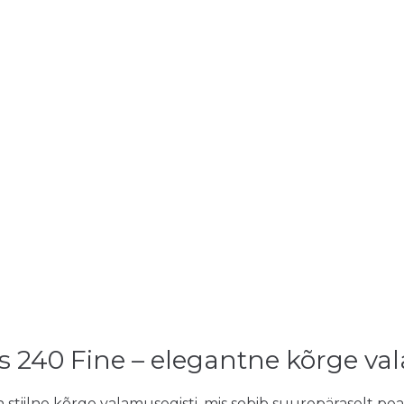
 240 Fine – elegantne kõrge va
stiilne kõrge valamusegisti, mis sobib suurepäraselt pe