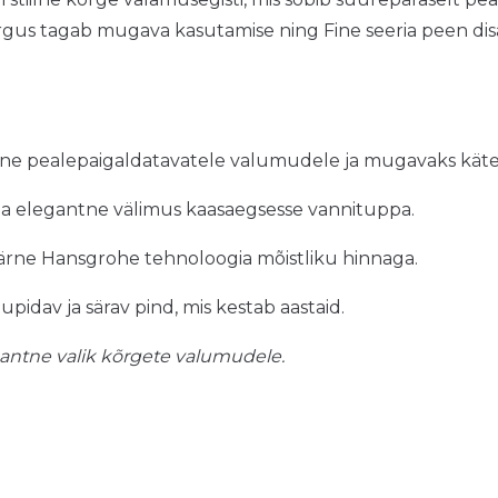
gus tagab mugava kasutamise ning Fine seeria peen disa
lne pealepaigaldatavatele valumudele ja mugavaks kät
ja elegantne välimus kaasaegsesse vannituppa.
ärne Hansgrohe tehnoloogia mõistliku hinnaga.
tupidav ja särav pind, mis kestab aastaid.
antne valik kõrgete valumudele.