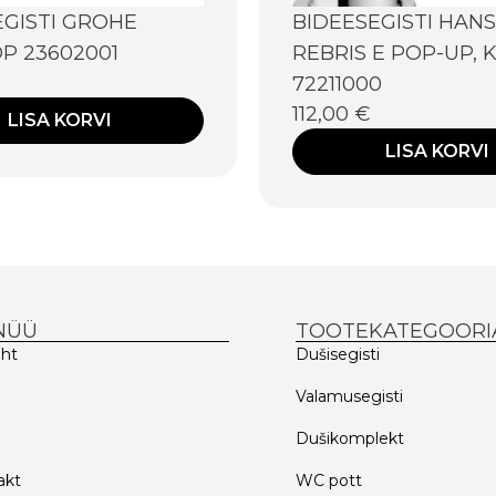
EGISTI GROHE
BIDEESEGISTI HAN
P 23602001
REBRIS E POP-UP,
72211000
112,00
€
LISA KORVI
LISA KORVI
NÜÜ
TOOTEKATEGOORI
eht
Dušisegisti
d
Valamusegisti
Dušikomplekt
akt
WC pott