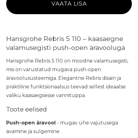
VAATA LISA
Hansgrohe Rebris S 110 – kaasaegne
valamusegisti push-open äravooluga
Hansgrohe Rebris S 110 on moodne valamusegisti,
mis on varustatud mugava push-open
äravoolusüsteemiga. Elegantne Rebris disain ja
praktiline funktsionaalsus teevad sellest ideaalse
valiku kaasaegsesse vannituppa.
Toote eelised
Push-open äravool
- mugav ühe vajutusega
avamine ja sulgemine.