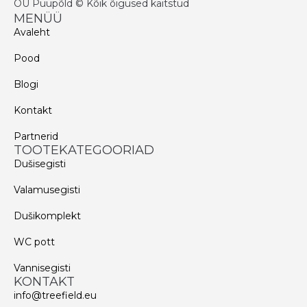
OÜ Puupõld © Kõik õigused kaitstud
MENÜÜ
Avaleht
Pood
Blogi
Kontakt
Partnerid
TOOTEKATEGOORIAD
Dušisegisti
Valamusegisti
Dušikomplekt
WC pott
Vannisegisti
KONTAKT
info@treefield.eu