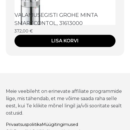
VALAMUSEGISTI GROHE MINTA
SMARTCONTOL, 31613000
372,00
€
LISA KORVI
Meie veebileht on erinevate affiliate programmide
liige, mis tähendab, et me võime saada raha selle
eest, kui Te klikite mõnel lingil ja/või sooritate sealt
ostusid.
Privaatsuspoliitika
Müügitingimused