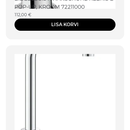
POP-UP, KROOM 72211000
112,00
€
LISA KORVI