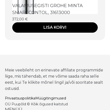
VALAMUSEGISTI GROHE MINTA
SMARTCONTOL, 31613000
372,00
€
LISA KORVI
Meie veebileht on erinevate affiliate programmide
liige, mis tähendab, et me võime saada raha selle
eest, kui Te klikite mõnel lingil ja/või sooritate sealt
ostusid.
Privaatsuspoliitika
Müügitingimused
OÜ Puupõld © Kõik õigused kaitstud
MENÜÜ