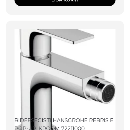
BIDEESEGISTI HANSGROHE REBRIS E
POP-UP, KROOM 72211000