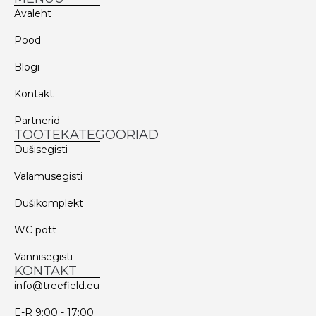
Avaleht
Pood
Blogi
Kontakt
Partnerid
TOOTEKATEGOORIAD
Dušisegisti
Valamusegisti
Dušikomplekt
WC pott
Vannisegisti
KONTAKT
info@treefield.eu
E-R 9:00 - 17:00