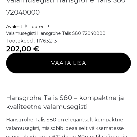
Valamusegisti Hansgrohe Talis S80
72040000
Avaleht
Tooted
Valamusegisti Hansgrohe Talis S80 72040000
Tootekood : 11763213
202,00
€
VAATA LISA
Hansgrohe Talis S80 – kompaktne ja
kvaliteetne valamusegisti
Hansgrohe Talis S80 on elegantselt kompaktne
valamusegisti, mis sobib ideaalselt väiksematesse
vannitubadesse ja WC-desse. 80mm tila kõrgus ja