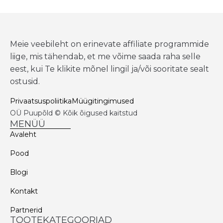
Meie veebileht on erinevate affiliate programmide
liige, mis tähendab, et me võime saada raha selle
eest, kui Te klikite mõnel lingil ja/või sooritate sealt
ostusid.
Privaatsuspoliitika
Müügitingimused
OÜ Puupõld © Kõik õigused kaitstud
MENÜÜ
Avaleht
Pood
Blogi
Kontakt
Partnerid
TOOTEKATEGOORIAD