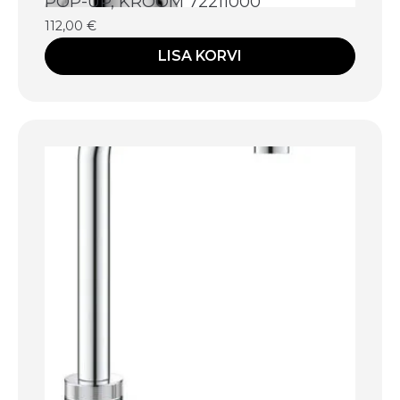
POP-UP, KROOM 72211000
112,00
€
LISA KORVI