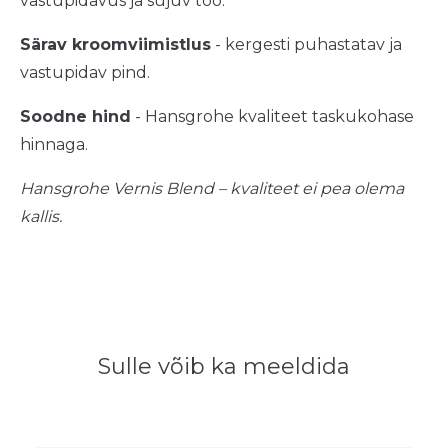
vastupidavus ja sujuv töö.
Särav kroomviimistlus
- kergesti puhastatav ja
vastupidav pind.
Soodne hind
- Hansgrohe kvaliteet taskukohase
hinnaga.
Hansgrohe Vernis Blend – kvaliteet ei pea olema
kallis.
Sulle võib ka meeldida