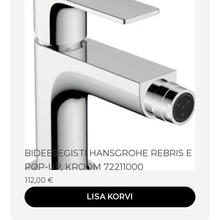
BIDEESEGISTI HANSGROHE REBRIS E
POP-UP, KROOM 72211000
112,00
€
LISA KORVI