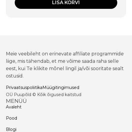
LISA KORVI
Meie veebileht on erinevate affiliate programmide
liige, mis tähendab, et me võime saada raha selle
eest, kui Te klikite mõnel lingil ja/või sooritate sealt
ostusid.
Privaatsuspoliitika
Müügitingimused
OÜ Puupõld © Kõik õigused kaitstud
MENÜÜ
Avaleht
Pood
Blogi