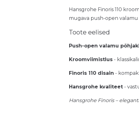
Hansgrohe Finoris 110 kroomv
mugava push-open valamu põh
Toote eelised
Push-open valamu põhjak
Kroomviimistlus
- klassikal
Finoris 110 disain
- kompakt
Hansgrohe kvaliteet
- vast
Hansgrohe Finoris – elegant