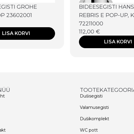
EGISTI GROHE
BIDEESEGISTI HAN
P 23602001
REBRIS E POP-UP,
72211000
112,00
€
LISA KORVI
LISA KORVI
NÜÜ
TOOTEKATEGOORI
eht
Dušisegisti
d
Valamusegisti
Dušikomplekt
akt
WC pott