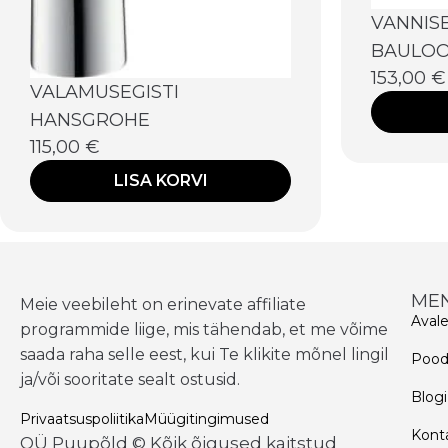
VANNIS
BAULOO
153,00
€
VALAMUSEGISTI
HANSGROHE
115,00
€
LISA KORVI
ME
Meie veebileht on erinevate affiliate
Aval
programmide liige, mis tähendab, et me võime
saada raha selle eest, kui Te klikite mõnel lingil
Poo
ja/või sooritate sealt ostusid.
Blogi
Privaatsuspoliitika
Müügitingimused
Kont
OÜ Puupõld © Kõik õigused kaitstud