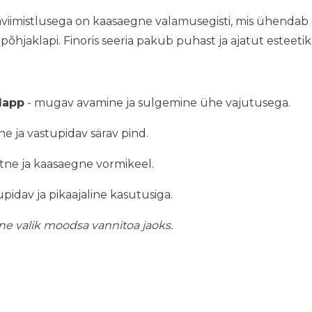
iimistlusega on kaasaegne valamusegisti, mis ühendab mi
jaklapi. Finoris seeria pakub puhast ja ajatut esteetik
lapp
- mugav avamine ja sulgemine ühe vajutusega.
ine ja vastupidav särav pind.
ne ja kaasaegne vormikeel.
upidav ja pikaajaline kasutusiga.
ne valik moodsa vannitoa jaoks.