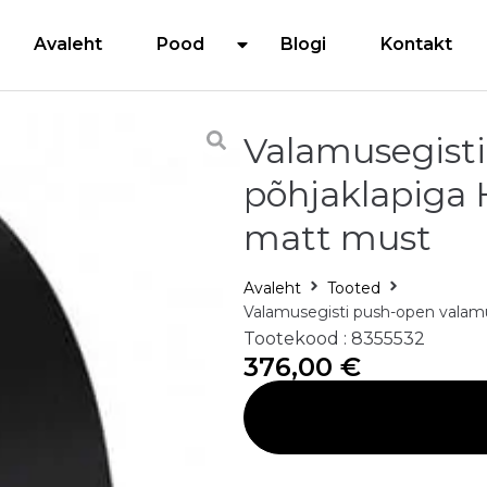
Avaleht
Pood
Blogi
Kontakt
Valamusegist
põhjaklapiga 
matt must
Avaleht
Tooted
Valamusegisti push-open valam
Tootekood : 8355532
376,00
€