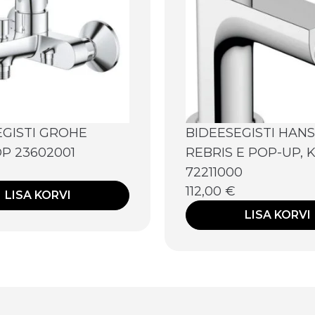
EGISTI GROHE
BIDEESEGISTI HAN
P 23602001
REBRIS E POP-UP,
72211000
112,00
€
LISA KORVI
LISA KORVI