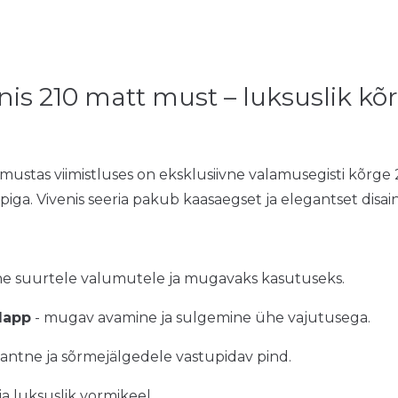
is 210 matt must – luksuslik kõr
mustas viimistluses on eksklusiivne valamusegisti kõrge
a. Vivenis seeria pakub kaasaegset ja elegantset disain
ne suurtele valumutele ja mugavaks kasutuseks.
lapp
- mugav avamine ja sulgemine ühe vajutusega.
antne ja sõrmejälgedele vastupidav pind.
a luksuslik vormikeel.