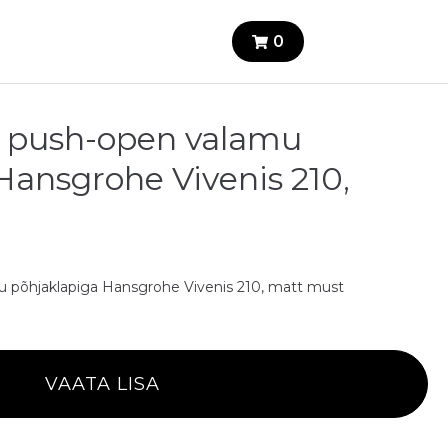
0
i push-open valamu
Hansgrohe Vivenis 210,
u põhjaklapiga Hansgrohe Vivenis 210, matt must
VAATA LISA