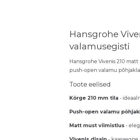
Hansgrohe Viven
valamusegisti
Hansgrohe Vivenis 210 matt 
push-open valamu põhjaklapig
Toote eelised
Kõrge 210 mm tila
- ideaal
Push-open valamu põhjak
Matt must viimistlus
- eleg
Vivenis disain
- kaasaegne j