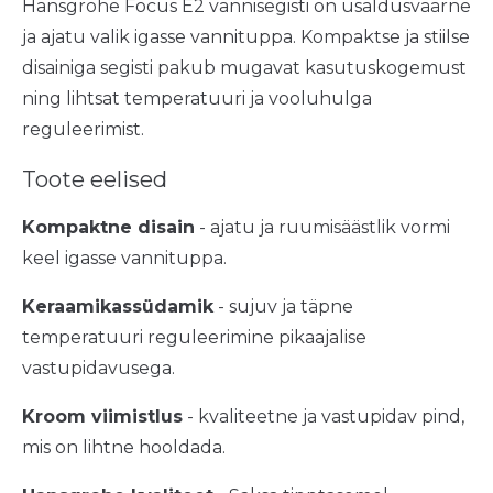
Hansgrohe Focus E2 vannisegisti on usaldusväärne
ja ajatu valik igasse vannituppa. Kompaktse ja stiilse
disainiga segisti pakub mugavat kasutuskogemust
ning lihtsat temperatuuri ja vooluhulga
reguleerimist.
Toote eelised
Kompaktne disain
- ajatu ja ruumisäästlik vormi
keel igasse vannituppa.
Keraamikassüdamik
- sujuv ja täpne
temperatuuri reguleerimine pikaajalise
vastupidavusega.
Kroom viimistlus
- kvaliteetne ja vastupidav pind,
mis on lihtne hooldada.