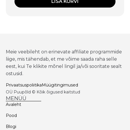
LISA KORVI
Meie veebileht on erinevate affiliate programmide
liige, mis tähendab, et me võime saada raha selle
eest, kui Te klikite mõnel lingil ja/või sooritate sealt
ostusid.
Privaatsuspoliitika
Müügitingimused
OÜ Puupõld © Kõik õigused kaitstud
MENÜÜ
Avaleht
Pood
Blogi