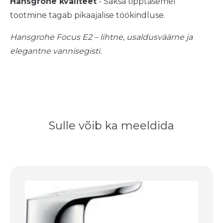
Hansgrohe kvaliteet
- Saksa tipptasemel
tootmine tagab pikaajalise töökindluse.
Hansgrohe Focus E2 – lihtne, usaldusväärne ja
elegantne vannisegisti.
Sulle võib ka meeldida