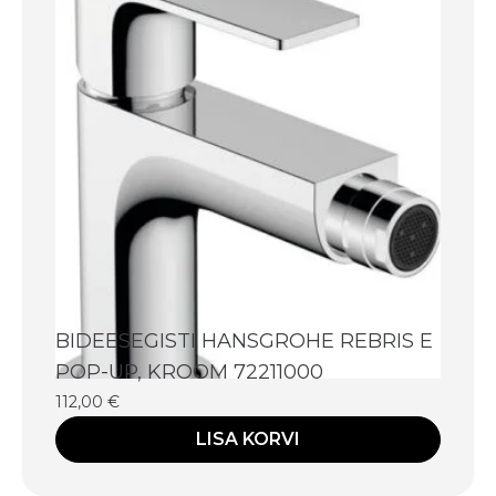
BIDEESEGISTI HANSGROHE REBRIS E
POP-UP, KROOM 72211000
112,00
€
LISA KORVI